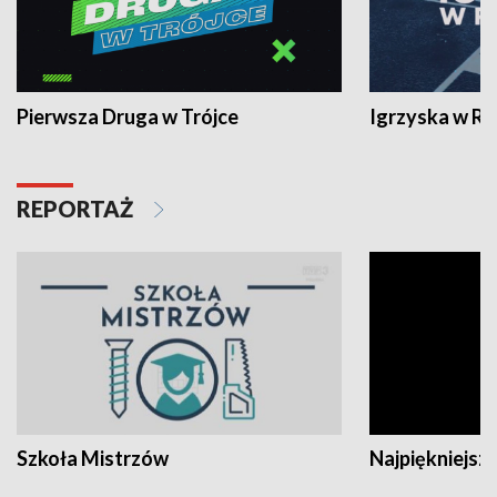
Pierwsza Druga w Trójce
Igrzyska w R
REPORTAŻ
Szkoła Mistrzów
Najpiękniejsze