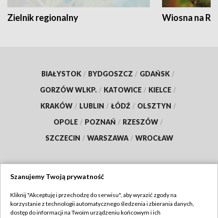
Zielnik regionalny
Wiosna na RO
BIAŁYSTOK
/
BYDGOSZCZ
/
GDAŃSK
/
GORZÓW WLKP.
/
KATOWICE
/
KIELCE
/
KRAKÓW
/
LUBLIN
/
ŁÓDŹ
/
OLSZTYN
/
OPOLE
/
POZNAŃ
/
RZESZÓW
/
SZCZECIN
/
WARSZAWA
/
WROCŁAW
Szanujemy Twoją prywatność
Dołącz do nas:
Kliknij "Akceptuję i przechodzę do serwisu", aby wyrazić zgody na
korzystanie z technologii automatycznego śledzenia i zbierania danych,
TVP
dostęp do informacji na Twoim urządzeniu końcowym i ich