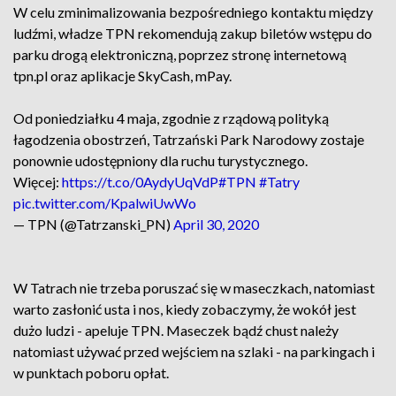
W celu zminimalizowania bezpośredniego kontaktu między
ludźmi, władze TPN rekomendują zakup biletów wstępu do
parku drogą elektroniczną, poprzez stronę internetową
tpn.pl oraz aplikacje SkyCash, mPay.
Od poniedziałku 4 maja, zgodnie z rządową polityką
łagodzenia obostrzeń, Tatrzański Park Narodowy zostaje
ponownie udostępniony dla ruchu turystycznego.
Więcej:
https://t.co/0AydyUqVdP
#TPN
#Tatry
pic.twitter.com/KpalwiUwWo
— TPN (@Tatrzanski_PN)
April 30, 2020
W Tatrach nie trzeba poruszać się w maseczkach, natomiast
warto zasłonić usta i nos, kiedy zobaczymy, że wokół jest
dużo ludzi - apeluje TPN. Maseczek bądź chust należy
natomiast używać przed wejściem na szlaki - na parkingach i
w punktach poboru opłat.