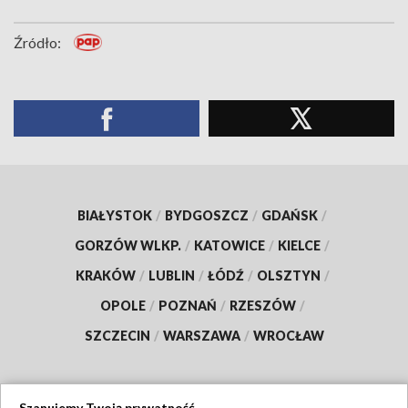
Źródło:
BIAŁYSTOK
/
BYDGOSZCZ
/
GDAŃSK
/
GORZÓW WLKP.
/
KATOWICE
/
KIELCE
/
KRAKÓW
/
LUBLIN
/
ŁÓDŹ
/
OLSZTYN
/
OPOLE
/
POZNAŃ
/
RZESZÓW
/
SZCZECIN
/
WARSZAWA
/
WROCŁAW
Szanujemy Twoją prywatność