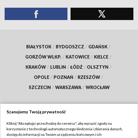
BIAŁYSTOK
/
BYDGOSZCZ
/
GDAŃSK
/
GORZÓW WLKP.
/
KATOWICE
/
KIELCE
/
KRAKÓW
/
LUBLIN
/
ŁÓDŹ
/
OLSZTYN
/
OPOLE
/
POZNAŃ
/
RZESZÓW
/
SZCZECIN
/
WARSZAWA
/
WROCŁAW
Szanujemy Twoją prywatność
Dołącz do nas:
Kliknij "Akceptuję i przechodzę do serwisu", aby wyrazić zgody na
korzystanie z technologii automatycznego śledzenia i zbierania danych,
TVP
dostęp do informacji na Twoim urządzeniu końcowym i ich