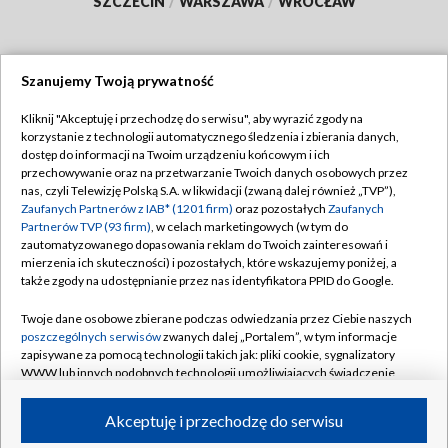
SZCZECIN
/
WARSZAWA
/
WROCŁAW
Szanujemy Twoją prywatność
Dołącz do nas:
Kliknij "Akceptuję i przechodzę do serwisu", aby wyrazić zgody na
korzystanie z technologii automatycznego śledzenia i zbierania danych,
TVP
dostęp do informacji na Twoim urządzeniu końcowym i ich
Abonament TVP
przechowywanie oraz na przetwarzanie Twoich danych osobowych przez
Regulamin TVP
nas, czyli Telewizję Polską S.A. w likwidacji (zwaną dalej również „TVP”),
Emisja w TVP
Polityka prywatności
Zaufanych Partnerów z IAB* (1201 firm)
oraz pozostałych
Zaufanych
Partnerów TVP (93 firm)
, w celach marketingowych (w tym do
Centrum informacji TVP
Moje zgody
zautomatyzowanego dopasowania reklam do Twoich zainteresowań i
mierzenia ich skuteczności) i pozostałych, które wskazujemy poniżej, a
Naziemna Telewizja Cyfrowa
Pomoc
także zgody na udostępnianie przez nas identyfikatora PPID do Google.
Sklep TVP
Biuro reklamy
Twoje dane osobowe zbierane podczas odwiedzania przez Ciebie naszych
Rada Programowa
Kontakt
poszczególnych serwisów
zwanych dalej „Portalem”, w tym informacje
zapisywane za pomocą technologii takich jak: pliki cookie, sygnalizatory
System NOS
WWW lub innych podobnych technologii umożliwiających świadczenie
dopasowanych i bezpiecznych usług, personalizację treści oraz reklam,
Informacje o nadawcy
Kanały
udostępnianie funkcji mediów społecznościowych oraz analizowanie
Akceptuję i przechodzę do serwisu
ruchu w Internecie.
Program dla prasy