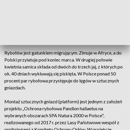
przebywać w granicy 500 m od gniazda oraz 200 m, po
odlocie ptaków na zimowiska. Nadleśnictwo Włoszakowice
wraz z Komitetem Ochrony Orłów prowadzą monitoring
pary rybołowów od 2019 r.
Lubią sztuczne gniazda
Rybołów jest gatunkiem migrującym. Zimuje w Afryce, a do
Polski przylatuje pod koniec marca. W drugiej połowie
kwietnia samica składa od dwóch do trzech jaj, z których po
ok. 40 dniach wykluwają się pisklęta. W Polsce ponad 50
procent par rybołowa przystępuje do lęgów w sztucznych
gniazdach.
Montaż sztucznych gniazd (platform) jest jednym z założeń
projektu „Ochrona rybołowa Pandion haliaetus na
wybranych obszarach SPA Natura 2000 w Polsce",
realizowanego od 2017 r. przez Lasy Państwowe wespół z
ornitologami z Komitetu Ochrony Orłów. W projekcie