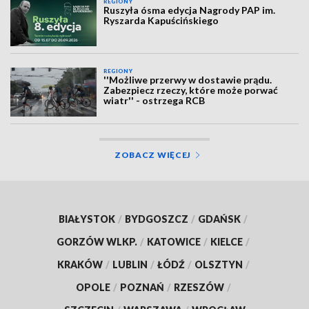
REGIONY
Ruszyła ósma edycja Nagrody PAP im.
Ryszarda Kapuścińskiego
REGIONY
''Możliwe przerwy w dostawie prądu.
Zabezpiecz rzeczy, które może porwać
wiatr'' - ostrzega RCB
ZOBACZ WIĘCEJ
BIAŁYSTOK
/
BYDGOSZCZ
/
GDAŃSK
/
GORZÓW WLKP.
/
KATOWICE
/
KIELCE
/
KRAKÓW
/
LUBLIN
/
ŁÓDŹ
/
OLSZTYN
/
OPOLE
/
POZNAŃ
/
RZESZÓW
/