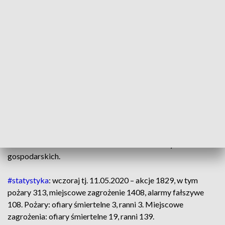
nich 3 osoby, a 3 zostały ranne.
Strażacy interweniowali także w związku z warunkami
pogodowymi. – Silny wiatr i intensywne opady deszczu
sprawiły, że strażacy wyjeżdżali do tych zdarzeń 378 razy.
Usuwali powalone drzewa, nadłamane konary, a także
wypompowywali wodę – podał st. kpt. Krzysztof Batorski.
Burze, które przechodziły w poniedziałek wieczorem m.in.
nad regionem łódzkim spowodowały szkody w powiecie
łaskim. Całkowicie zerwany został dach jednego z domów.
Uszkodzenia odnotowano także na sześciu budynkach
gospodarskich.
#statystyka
: wczoraj tj. 11.05.2020 – akcje 1829, w tym
pożary 313, miejscowe zagrożenie 1408, alarmy fałszywe
108. Pożary: ofiary śmiertelne 3, ranni 3. Miejscowe
zagrożenia: ofiary śmiertelne 19, ranni 139.