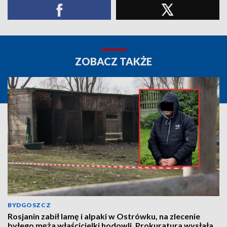
ZOBACZ TAKŻE
BYDGOSZCZ
Rosjanin zabił lamę i alpaki w Ostrówku, na zlecenie
byłego męża właścicielki hodowli. Prokuratura wysłała