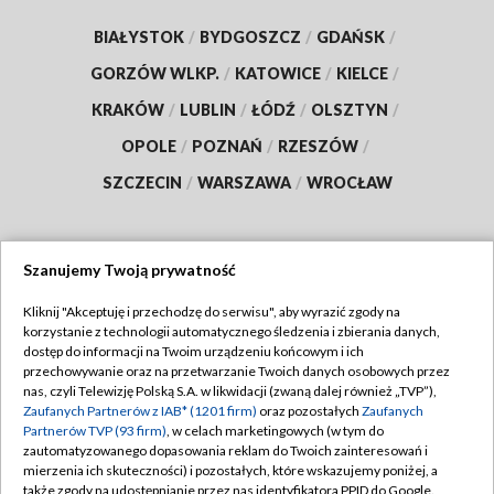
BIAŁYSTOK
/
BYDGOSZCZ
/
GDAŃSK
/
GORZÓW WLKP.
/
KATOWICE
/
KIELCE
/
KRAKÓW
/
LUBLIN
/
ŁÓDŹ
/
OLSZTYN
/
OPOLE
/
POZNAŃ
/
RZESZÓW
/
SZCZECIN
/
WARSZAWA
/
WROCŁAW
Szanujemy Twoją prywatność
Dołącz do nas:
Kliknij "Akceptuję i przechodzę do serwisu", aby wyrazić zgody na
korzystanie z technologii automatycznego śledzenia i zbierania danych,
TVP
dostęp do informacji na Twoim urządzeniu końcowym i ich
Abonament TVP
przechowywanie oraz na przetwarzanie Twoich danych osobowych przez
Regulamin TVP
nas, czyli Telewizję Polską S.A. w likwidacji (zwaną dalej również „TVP”),
Emisja w TVP
Polityka prywatności
Zaufanych Partnerów z IAB* (1201 firm)
oraz pozostałych
Zaufanych
Partnerów TVP (93 firm)
, w celach marketingowych (w tym do
Centrum informacji TVP
Moje zgody
zautomatyzowanego dopasowania reklam do Twoich zainteresowań i
mierzenia ich skuteczności) i pozostałych, które wskazujemy poniżej, a
Naziemna Telewizja Cyfrowa
Pomoc
także zgody na udostępnianie przez nas identyfikatora PPID do Google.