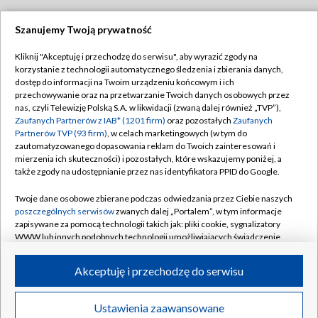
Szanujemy Twoją prywatność
Dołącz do nas:
Kliknij "Akceptuję i przechodzę do serwisu", aby wyrazić zgody na
korzystanie z technologii automatycznego śledzenia i zbierania danych,
TVP
dostęp do informacji na Twoim urządzeniu końcowym i ich
Abonament TVP
przechowywanie oraz na przetwarzanie Twoich danych osobowych przez
Regulamin TVP
nas, czyli Telewizję Polską S.A. w likwidacji (zwaną dalej również „TVP”),
Emisja w TVP
Polityka prywatności
Zaufanych Partnerów z IAB* (1201 firm)
oraz pozostałych
Zaufanych
Partnerów TVP (93 firm)
, w celach marketingowych (w tym do
Centrum informacji TVP
Moje zgody
zautomatyzowanego dopasowania reklam do Twoich zainteresowań i
mierzenia ich skuteczności) i pozostałych, które wskazujemy poniżej, a
Naziemna Telewizja Cyfrowa
Pomoc
także zgody na udostępnianie przez nas identyfikatora PPID do Google.
Sklep TVP
Biuro reklamy
Twoje dane osobowe zbierane podczas odwiedzania przez Ciebie naszych
Rada Programowa
Kontakt
poszczególnych serwisów
zwanych dalej „Portalem”, w tym informacje
zapisywane za pomocą technologii takich jak: pliki cookie, sygnalizatory
System NOS
WWW lub innych podobnych technologii umożliwiających świadczenie
dopasowanych i bezpiecznych usług, personalizację treści oraz reklam,
Informacje o nadawcy
Kanały
udostępnianie funkcji mediów społecznościowych oraz analizowanie
Akceptuję i przechodzę do serwisu
ruchu w Internecie.
Program dla prasy
©2026 Telewizja Polska S.A. w likwidacji
Biuro Reklamy
Twoje dane osobowe zbierane podczas odwiedzania przez Ciebie
Ustawienia zaawansowane
poszczególnych serwisów
na Portalu, takie jak adresy IP, identyfikatory