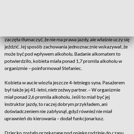
mijali osobowego volkswagena, którego kierowca na widok
radiowozu nagle się zatrzymał i wyłączył światła.
– Mundurowi nabrali podejrzeń i postanowili sprawdzić
pojazd. Za kierownicą siedziała 32-letnia kobieta, która
zaczęła tłumaczyć, że nie ma prawa jazdy, ale właśnie uczy się
jeździć. Jej sposób zachowania jednoznacznie wskazywał, że
może być pod wpływem alkoholu. Badanie alkomatem to
potwierdziło, kobieta miała ponad 1,7 promila alkoholu w
organizmie – poinformował Stefaniec.
Kobieta w aucie wiozła jeszcze 4-letniego syna. Pasażerem
był także jej 41-letni, nietrzeźwy partner. – W organizmie
miał ponad 2,6 promila alkoholu. Jeśli to miał być jej
instruktor jazdy, to raczej dobrym przykładem, ani
doświadczeniem nie zabłysnął, gdyż również nie miał
uprawnień do kierowania – dodał funkcjonariusz.
Dziecko zostało przekazane pod opiekę rodzinie do czasu