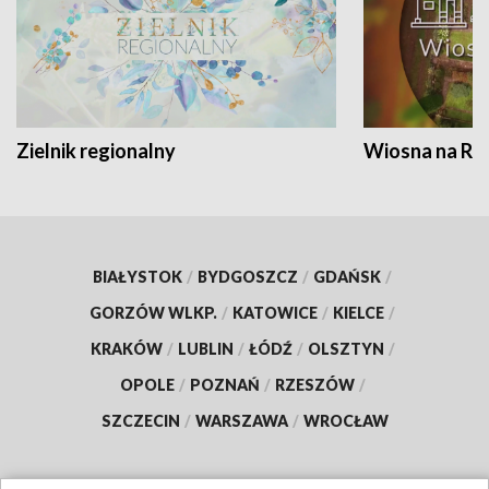
Zielnik regionalny
Wiosna na RO
BIAŁYSTOK
/
BYDGOSZCZ
/
GDAŃSK
/
GORZÓW WLKP.
/
KATOWICE
/
KIELCE
/
KRAKÓW
/
LUBLIN
/
ŁÓDŹ
/
OLSZTYN
/
OPOLE
/
POZNAŃ
/
RZESZÓW
/
SZCZECIN
/
WARSZAWA
/
WROCŁAW