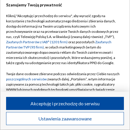
Szanujemy Twoją prywatność
Dołącz do nas:
Kliknij "Akceptuję i przechodzę do serwisu", aby wyrazić zgody na
korzystanie z technologii automatycznego śledzenia i zbierania danych,
TVP
dostęp do informacji na Twoim urządzeniu końcowym i ich
Abonament TVP
przechowywanie oraz na przetwarzanie Twoich danych osobowych przez
Regulamin TVP
nas, czyli Telewizję Polską S.A. w likwidacji (zwaną dalej również „TVP”),
Emisja w TVP
Zaufanych Partnerów z IAB* (1201 firm)
oraz pozostałych
Zaufanych
Polityka prywatności
Partnerów TVP (93 firm)
, w celach marketingowych (w tym do
Centrum informacji TVP
Moje zgody
zautomatyzowanego dopasowania reklam do Twoich zainteresowań i
mierzenia ich skuteczności) i pozostałych, które wskazujemy poniżej, a
Naziemna Telewizja Cyfrowa
Pomoc
także zgody na udostępnianie przez nas identyfikatora PPID do Google.
Sklep TVP
Biuro reklamy
Twoje dane osobowe zbierane podczas odwiedzania przez Ciebie naszych
Rada Programowa
poszczególnych serwisów
zwanych dalej „Portalem”, w tym informacje
Kontakt
zapisywane za pomocą technologii takich jak: pliki cookie, sygnalizatory
System NOS
WWW lub innych podobnych technologii umożliwiających świadczenie
dopasowanych i bezpiecznych usług, personalizację treści oraz reklam,
Informacje o nadawcy
Kanały
udostępnianie funkcji mediów społecznościowych oraz analizowanie
Akceptuję i przechodzę do serwisu
ruchu w Internecie.
Program dla prasy
©2026 Telewizja Polska S.A. w likwidacji
Biuro Reklamy
Twoje dane osobowe zbierane podczas odwiedzania przez Ciebie
Ustawienia zaawansowane
poszczególnych serwisów
na Portalu, takie jak adresy IP, identyfikatory
Ogłoszenie przetargowe
Twoich urządzeń końcowych i identyfikatory plików cookie, informacje o