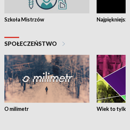
Szkoła Mistrzów
Najpiękniejsze
SPOŁECZEŃSTWO
O milimetr
Wiek to tylko 