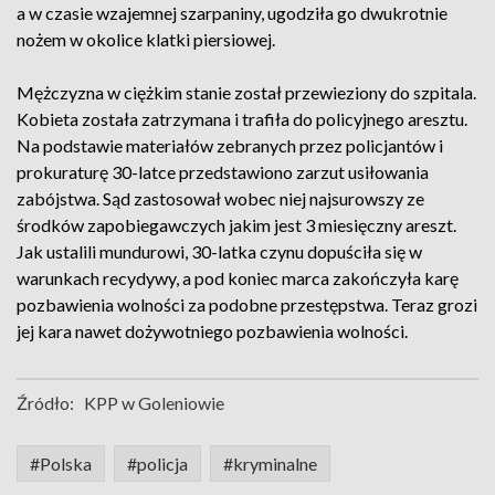
a w czasie wzajemnej szarpaniny, ugodziła go dwukrotnie
nożem w okolice klatki piersiowej.
Mężczyzna w ciężkim stanie został przewieziony do szpitala.
Kobieta została zatrzymana i trafiła do policyjnego aresztu.
Na podstawie materiałów zebranych przez policjantów i
prokuraturę 30-latce przedstawiono zarzut usiłowania
zabójstwa. Sąd zastosował wobec niej najsurowszy ze
środków zapobiegawczych jakim jest 3 miesięczny areszt.
Jak ustalili mundurowi, 30-latka czynu dopuściła się w
warunkach recydywy, a pod koniec marca zakończyła karę
pozbawienia wolności za podobne przestępstwa. Teraz grozi
jej kara nawet dożywotniego pozbawienia wolności.
Źródło:
KPP w Goleniowie
#Polska
#policja
#kryminalne