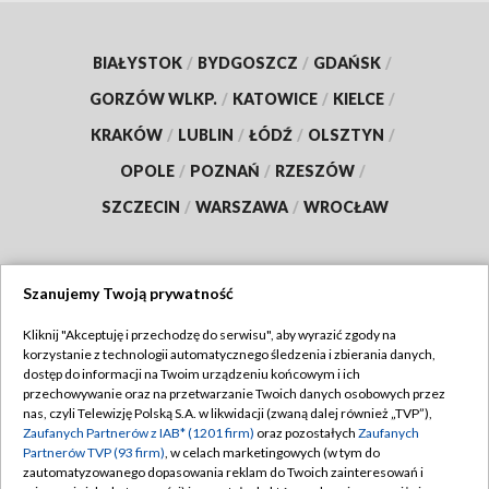
BIAŁYSTOK
/
BYDGOSZCZ
/
GDAŃSK
/
GORZÓW WLKP.
/
KATOWICE
/
KIELCE
/
KRAKÓW
/
LUBLIN
/
ŁÓDŹ
/
OLSZTYN
/
OPOLE
/
POZNAŃ
/
RZESZÓW
/
SZCZECIN
/
WARSZAWA
/
WROCŁAW
Szanujemy Twoją prywatność
Dołącz do nas:
Kliknij "Akceptuję i przechodzę do serwisu", aby wyrazić zgody na
korzystanie z technologii automatycznego śledzenia i zbierania danych,
TVP
dostęp do informacji na Twoim urządzeniu końcowym i ich
Abonament TVP
przechowywanie oraz na przetwarzanie Twoich danych osobowych przez
Regulamin TVP
nas, czyli Telewizję Polską S.A. w likwidacji (zwaną dalej również „TVP”),
Emisja w TVP
Polityka prywatności
Zaufanych Partnerów z IAB* (1201 firm)
oraz pozostałych
Zaufanych
Partnerów TVP (93 firm)
, w celach marketingowych (w tym do
Centrum informacji TVP
Moje zgody
zautomatyzowanego dopasowania reklam do Twoich zainteresowań i