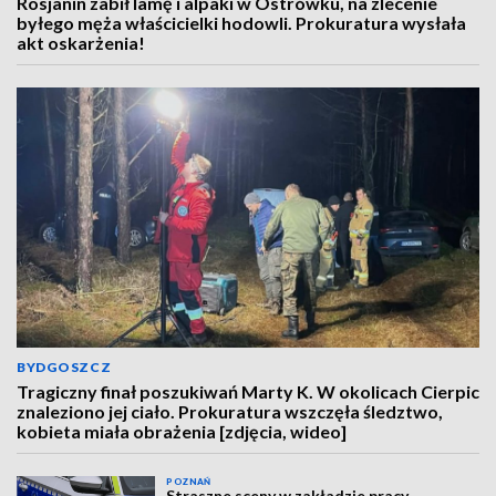
Rosjanin zabił lamę i alpaki w Ostrówku, na zlecenie
byłego męża właścicielki hodowli. Prokuratura wysłała
akt oskarżenia!
BYDGOSZCZ
Tragiczny finał poszukiwań Marty K. W okolicach Cierpic
znaleziono jej ciało. Prokuratura wszczęła śledztwo,
kobieta miała obrażenia [zdjęcia, wideo]
POZNAŃ
Straszne sceny w zakładzie pracy.