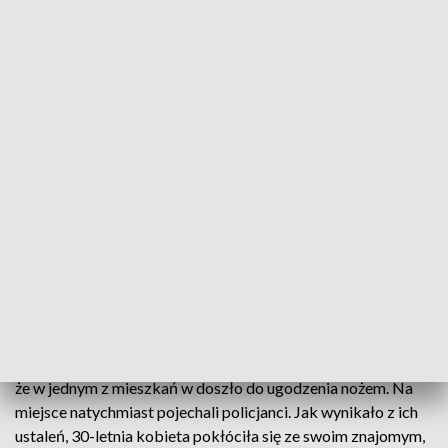
Policja zatrzymała kobietę (fot. KPP w Goleniowie)
Policjanci z Goleniowa zatrzymali kobietę
podejrzaną o usiłowanie zabójstwa. Podejrzana
ugodziła nożem 62-latka. Grozi jej kara
dożywotniego więzienia, bo czynu dopuściła się w
warunkach recydywy.
Dyżurny goleniowskiej komendy policji otrzymał informację,
że w jednym z mieszkań w doszło do ugodzenia nożem. Na
miejsce natychmiast pojechali policjanci. Jak wynikało z ich
ustaleń, 30-letnia kobieta pokłóciła się ze swoim znajomym,