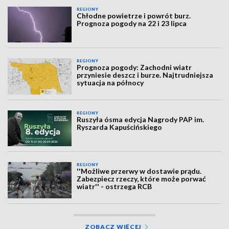
REGIONY
Chłodne powietrze i powrót burz.
Prognoza pogody na 22 i 23 lipca
REGIONY
Prognoza pogody: Zachodni wiatr
przyniesie deszcz i burze. Najtrudniejsza
sytuacja na północy
REGIONY
Ruszyła ósma edycja Nagrody PAP im.
Ryszarda Kapuścińskiego
REGIONY
''Możliwe przerwy w dostawie prądu.
Zabezpiecz rzeczy, które może porwać
wiatr'' - ostrzega RCB
ZOBACZ WIĘCEJ