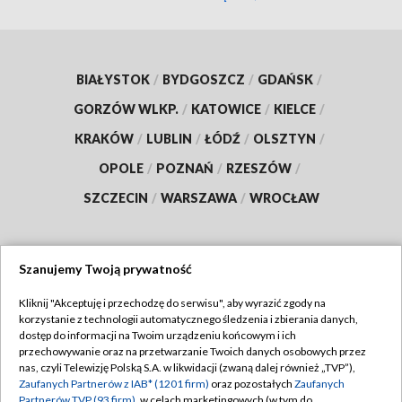
BIAŁYSTOK
/
BYDGOSZCZ
/
GDAŃSK
/
GORZÓW WLKP.
/
KATOWICE
/
KIELCE
/
KRAKÓW
/
LUBLIN
/
ŁÓDŹ
/
OLSZTYN
/
OPOLE
/
POZNAŃ
/
RZESZÓW
/
SZCZECIN
/
WARSZAWA
/
WROCŁAW
Szanujemy Twoją prywatność
Dołącz do nas:
Kliknij "Akceptuję i przechodzę do serwisu", aby wyrazić zgody na
korzystanie z technologii automatycznego śledzenia i zbierania danych,
TVP
dostęp do informacji na Twoim urządzeniu końcowym i ich
Abonament TVP
przechowywanie oraz na przetwarzanie Twoich danych osobowych przez
Regulamin TVP
nas, czyli Telewizję Polską S.A. w likwidacji (zwaną dalej również „TVP”),
Emisja w TVP
Polityka prywatności
Zaufanych Partnerów z IAB* (1201 firm)
oraz pozostałych
Zaufanych
Partnerów TVP (93 firm)
, w celach marketingowych (w tym do