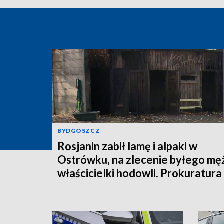
BYDGOSZCZ
Rosjanin zabił lamę i alpaki w
Ostrówku, na zlecenie byłego mę
właścicielki hodowli. Prokuratura
wysłała akt oskarżenia!