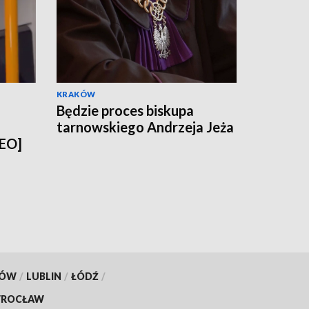
KRAKÓW
Będzie proces biskupa
tarnowskiego Andrzeja Jeża
DEO]
KÓW
/
LUBLIN
/
ŁÓDŹ
/
ROCŁAW