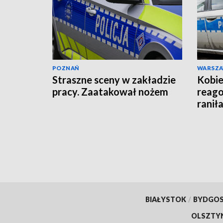
POZNAŃ
WARSZ
Straszne sceny w zakładzie
Kobie
pracy. Zaatakował nożem
reago
raniła
BIAŁYSTOK
/
BYDGO
OLSZTY