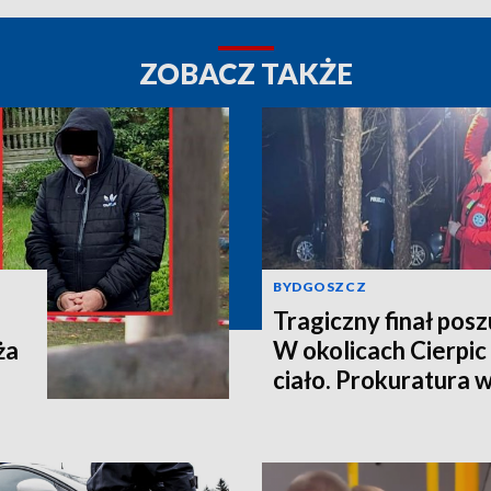
ZOBACZ TAKŻE
BYDGOSZCZ
Tragiczny finał pos
ża
W okolicach Cierpic 
ciało. Prokuratura 
kobieta miała obraże
wideo]