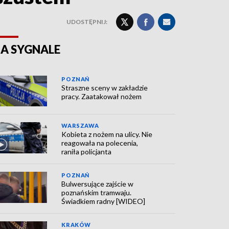
UDOSTĘPNIJ:
A SYGNALE
POZNAŃ
Straszne sceny w zakładzie
pracy. Zaatakował nożem
WARSZAWA
Kobieta z nożem na ulicy. Nie
reagowała na polecenia,
raniła policjanta
POZNAŃ
Bulwersujące zajście w
poznańskim tramwaju.
Świadkiem radny [WIDEO]
KRAKÓW