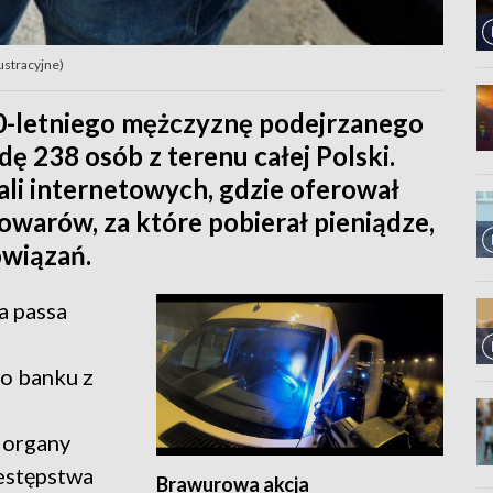
lustracyjne)
20-letniego mężczyznę podejrzanego
ę 238 osób z terenu całej Polski.
ali internetowych, gdzie oferował
owarów, za które pobierał pieniądze,
owiązań.
a passa
o banku z
 organy
zestępstwa
Brawurowa akcja