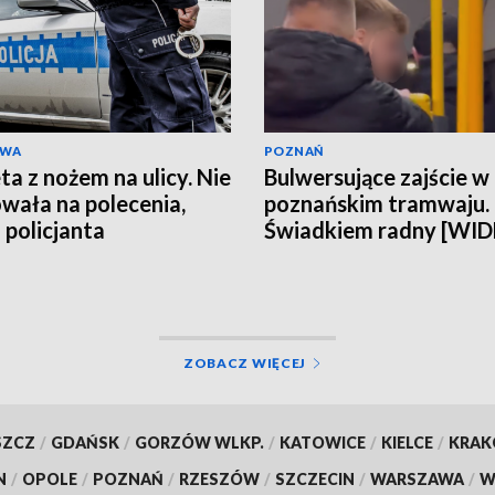
AWA
POZNAŃ
ta z nożem na ulicy. Nie
Bulwersujące zajście w
wała na polecenia,
poznańskim tramwaju.
 policjanta
Świadkiem radny [WI
ZOBACZ WIĘCEJ
SZCZ
/
GDAŃSK
/
GORZÓW WLKP.
/
KATOWICE
/
KIELCE
/
KRA
N
/
OPOLE
/
POZNAŃ
/
RZESZÓW
/
SZCZECIN
/
WARSZAWA
/
W