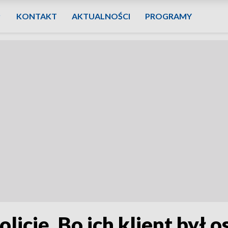
KONTAKT
AKTUALNOŚCI
PROGRAMY
licję. Bo ich klient był 