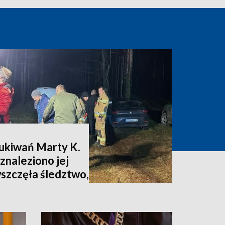
zukiwań Marty K.
znaleziono jej
wszczęła śledztwo,
nia [zdjęcia,