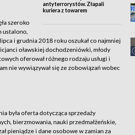
antyterrorystów. Złapali
kuriera z towarem
ęła szeroko
 ustalono,
lipca i grudnia 2018 roku oszukał co najmniej
policjanci oławskiej dochodzeniówki, młody
towych oferował różnego rodzaju usługi i
z sam nie wywiązywał się ze zobowiązań wobec
ia była oferta dotycząca sprzedaży
nych, bierzmowania, nauki przedmałżeńskie,
zał pieniądze i dane osobowe w zamian za