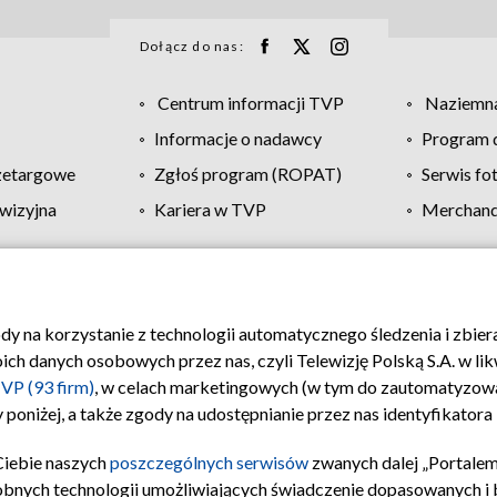
Dołącz do nas:
Centrum informacji TVP
Naziemna
Informacje o nadawcy
Program d
zetargowe
Zgłoś program (ROPAT)
Serwis fo
wizyjna
Kariera w TVP
Merchandi
Polityka prywatności
Moje zgody
Pomoc
Biuro re
ody na korzystanie z technologii automatycznego śledzenia i zbie
 danych osobowych przez nas, czyli Telewizję Polską S.A. w likw
VP (93 firm)
, w celach marketingowych (w tym do zautomatyzow
 poniżej, a także zgody na udostępnianie przez nas identyfikator
Ciebie naszych
poszczególnych serwisów
zwanych dalej „Portalem
obnych technologii umożliwiających świadczenie dopasowanych i be