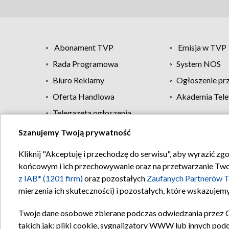
Abonament TVP
Emisja w TVP
Rada Programowa
System NOS
Biuro Reklamy
Ogłoszenie pr
Oferta Handlowa
Akademia Tele
Telegazeta ogłoszenia
Szanujemy Twoją prywatność
Regulamin TVP
Kliknij "Akceptuję i przechodzę do serwisu", aby wyrazić zg
końcowym i ich przechowywanie oraz na przetwarzanie Twoich
z IAB* (1201 firm)
oraz pozostałych
Zaufanych Partnerów T
mierzenia ich skuteczności) i pozostałych, które wskazujemy
Twoje dane osobowe zbierane podczas odwiedzania przez 
takich jak: pliki cookie, sygnalizatory WWW lub innych pod