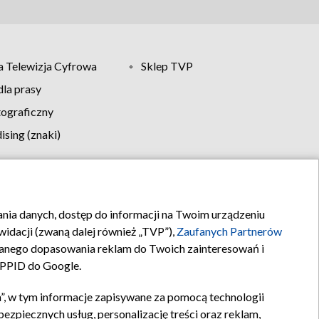
 Telewizja Cyfrowa
Sklep TVP
la prasy
tograficzny
sing (znaki)
klamy
Kontakt
rania danych, dostęp do informacji na Twoim urządzeniu
idacji (zwaną dalej również „TVP”),
Zaufanych Partnerów
anego dopasowania reklam do Twoich zainteresowań i
a PPID do Google.
”, w tym informacje zapisywane za pomocą technologii
zpiecznych usług, personalizację treści oraz reklam,