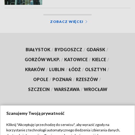
ZOBACZ WIĘCEJ
BIAŁYSTOK
/
BYDGOSZCZ
/
GDAŃSK
/
GORZÓW WLKP.
/
KATOWICE
/
KIELCE
/
KRAKÓW
/
LUBLIN
/
ŁÓDŹ
/
OLSZTYN
/
OPOLE
/
POZNAŃ
/
RZESZÓW
/
SZCZECIN
/
WARSZAWA
/
WROCŁAW
Szanujemy Twoją prywatność
Dołącz do nas:
Kliknij "Akceptuję i przechodzę do serwisu", aby wyrazić zgody na
korzystanie z technologii automatycznego śledzenia i zbierania danych,
TVP