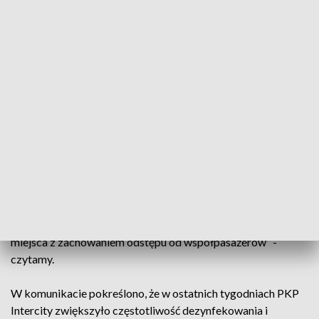
Przygotowaliśmy dla Was poradnik jak bezpiecznie
podróżować pociągami podczas epidemii! Zobaczcie!
https://t.co/B5mAI7LQ3B
@MI_GOV_PL
@MAPGOVPL
@PKP_SA
pic.twitter.com/fDhUOC3CrT
— PKP Intercity (@PKPIntercityPDP)
May 12, 2020
Zapewniła jednocześnie, że stale monitoruje frekwencję w
swoich pociągach. „Dzięki temu, w sytuacji gdy spodziewana
jest większa liczba podróżnych, spółka ma czas na
odpowiednią reakcję np. wzmocnienie pociągów
dodatkowymi wagonami, co pozwala podróżnym zajmować
miejsca z zachowaniem odstępu od współpasażerów” -
czytamy.
W komunikacie pokreślono, że w ostatnich tygodniach PKP
Intercity zwiększyło częstotliwość dezynfekowania i