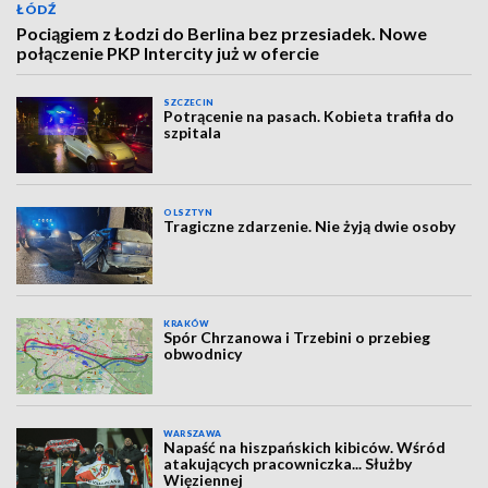
ŁÓDŹ
Pociągiem z Łodzi do Berlina bez przesiadek. Nowe
połączenie PKP Intercity już w ofercie
SZCZECIN
Potrącenie na pasach. Kobieta trafiła do
szpitala
OLSZTYN
Tragiczne zdarzenie. Nie żyją dwie osoby
KRAKÓW
Spór Chrzanowa i Trzebini o przebieg
obwodnicy
WARSZAWA
Napaść na hiszpańskich kibiców. Wśród
atakujących pracowniczka... Służby
Więziennej