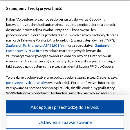
Szanujemy Twoją prywatność
Dołącz do nas:
Kliknij "Akceptuję i przechodzę do serwisu", aby wyrazić zgody na
korzystanie z technologii automatycznego śledzenia i zbierania danych,
TVP
dostęp do informacji na Twoim urządzeniu końcowym i ich
Abonament TVP
przechowywanie oraz na przetwarzanie Twoich danych osobowych przez
Regulamin TVP
nas, czyli Telewizję Polską S.A. w likwidacji (zwaną dalej również „TVP”),
Emisja w TVP
Polityka prywatności
Zaufanych Partnerów z IAB* (1201 firm)
oraz pozostałych
Zaufanych
Partnerów TVP (93 firm)
, w celach marketingowych (w tym do
Centrum informacji TVP
Moje zgody
zautomatyzowanego dopasowania reklam do Twoich zainteresowań i
mierzenia ich skuteczności) i pozostałych, które wskazujemy poniżej, a
Naziemna Telewizja Cyfrowa
Pomoc
także zgody na udostępnianie przez nas identyfikatora PPID do Google.
Sklep TVP
Biuro reklamy
Twoje dane osobowe zbierane podczas odwiedzania przez Ciebie naszych
Rada Programowa
Kontakt
poszczególnych serwisów
zwanych dalej „Portalem”, w tym informacje
zapisywane za pomocą technologii takich jak: pliki cookie, sygnalizatory
System NOS
WWW lub innych podobnych technologii umożliwiających świadczenie
dopasowanych i bezpiecznych usług, personalizację treści oraz reklam,
Informacje o nadawcy
Kanały
udostępnianie funkcji mediów społecznościowych oraz analizowanie
Akceptuję i przechodzę do serwisu
ruchu w Internecie.
Program dla prasy
©2026 Telewizja Polska S.A. w likwidacji
Biuro Reklamy
Twoje dane osobowe zbierane podczas odwiedzania przez Ciebie
Ustawienia zaawansowane
poszczególnych serwisów
na Portalu, takie jak adresy IP, identyfikatory
Ogłoszenie przetargowe