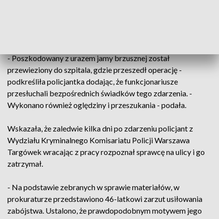
ustaleń policji, obywatel Gruzji przyszedł do swojego
znajomego pracującego na budowie i na oczach jego
kolegów z pracy zadał mu cios nożem w brzuch.
- Poszkodowany z urazem jamy brzusznej został
przewieziony do szpitala, gdzie przeszedł operację -
podkreśliła policjantka dodając, że funkcjonariusze
przesłuchali bezpośrednich świadków tego zdarzenia. -
Wykonano również oględziny i przeszukania - podała.
Wskazała, że zaledwie kilka dni po zdarzeniu policjant z
Wydziału Kryminalnego Komisariatu Policji Warszawa
Targówek wracając z pracy rozpoznał sprawcę na ulicy i go
zatrzymał.
- Na podstawie zebranych w sprawie materiałów, w
prokuraturze przedstawiono 46-latkowi zarzut usiłowania
zabójstwa. Ustalono, że prawdopodobnym motywem jego