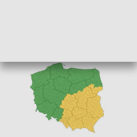
W obszarach objętych ostrzeżeniami IMGW prognozuje
wystąpienie deszczu okresami o natężeniu umiarkowanym i
silnym od 30 mm, do 50, a miejscami nawet do 70 mm.
Prawdopodobieństwo wystąpienie intensywnych opadów
wynosi 80 procent.