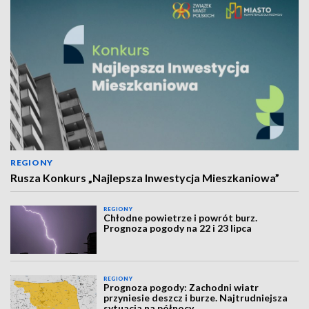
REGIONY
Rusza Konkurs „Najlepsza Inwestycja Mieszkaniowa”
REGIONY
Chłodne powietrze i powrót burz.
Prognoza pogody na 22 i 23 lipca
REGIONY
Prognoza pogody: Zachodni wiatr
przyniesie deszcz i burze. Najtrudniejsza
sytuacja na północy