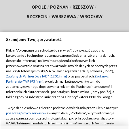
OPOLE
/
POZNAŃ
/
RZESZÓW
/
SZCZECIN
/
WARSZAWA
/
WROCŁAW
Szanujemy Twoją prywatność
Dołącz do nas:
Kliknij "Akceptuję i przechodzę do serwisu", aby wyrazić zgody na
korzystanie z technologii automatycznego śledzenia i zbierania danych,
TVP
dostęp do informacji na Twoim urządzeniu końcowym i ich
Abonament TVP
przechowywanie oraz na przetwarzanie Twoich danych osobowych przez
Regulamin TVP
nas, czyli Telewizję Polską S.A. w likwidacji (zwaną dalej również „TVP”),
Emisja w TVP
Polityka prywatności
Zaufanych Partnerów z IAB* (1201 firm)
oraz pozostałych
Zaufanych
Partnerów TVP (93 firm)
, w celach marketingowych (w tym do
Centrum informacji TVP
Moje zgody
zautomatyzowanego dopasowania reklam do Twoich zainteresowań i
mierzenia ich skuteczności) i pozostałych, które wskazujemy poniżej, a
Naziemna Telewizja Cyfrowa
Pomoc
także zgody na udostępnianie przez nas identyfikatora PPID do Google.
Sklep TVP
Biuro reklamy
Twoje dane osobowe zbierane podczas odwiedzania przez Ciebie naszych
Rada Programowa
Kontakt
poszczególnych serwisów
zwanych dalej „Portalem”, w tym informacje
zapisywane za pomocą technologii takich jak: pliki cookie, sygnalizatory
System NOS
WWW lub innych podobnych technologii umożliwiających świadczenie
dopasowanych i bezpiecznych usług, personalizację treści oraz reklam,