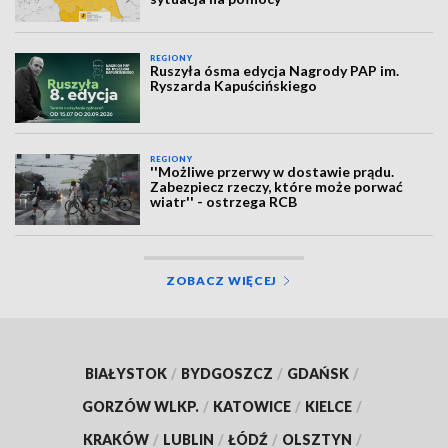
REGIONY
Ruszyła ósma edycja Nagrody PAP im.
Ryszarda Kapuścińskiego
REGIONY
''Możliwe przerwy w dostawie prądu.
Zabezpiecz rzeczy, które może porwać
wiatr'' - ostrzega RCB
ZOBACZ WIĘCEJ
BIAŁYSTOK
/
BYDGOSZCZ
/
GDAŃSK
/
GORZÓW WLKP.
/
KATOWICE
/
KIELCE
/
KRAKÓW
/
LUBLIN
/
ŁÓDŹ
/
OLSZTYN
/