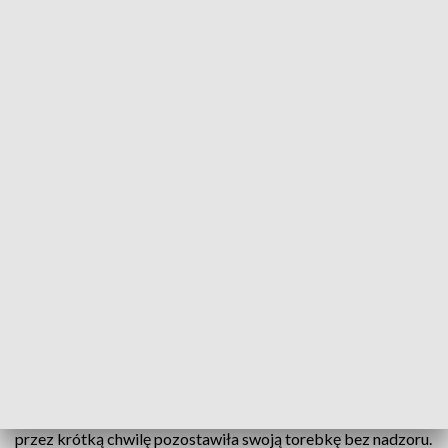
Ukradł 200 zł żeby dostać znaleźne (fot. PAP)
Mieszkaniec Pabianic tłumaczył policjantom, ukradł
200 zł z zamiarem uzyskania 10 procent znaleźnego.
Teraz grozi mu grzywna lub ograniczenie wolności.
Jak poinformowała w poniedziałek asp. Ilona Sidorko z
Komendy Powiatowej Policji w Pabianicach, miejscowi
funkcjonariusze w połowie zostali zawiadomieni o kradzieży
dokonanej w markecie przy ul. Piotra Skargi.
- Do sklepu weszła kobieta i zajęta robieniem zakupów,
przez krótką chwilę pozostawiła swoją torebkę bez nadzoru.