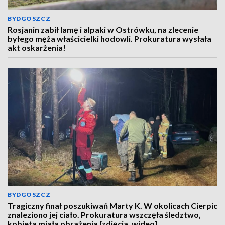
BYDGOSZCZ
Rosjanin zabił lamę i alpaki w Ostrówku, na zlecenie
byłego męża właścicielki hodowli. Prokuratura wysłała
akt oskarżenia!
BYDGOSZCZ
Tragiczny finał poszukiwań Marty K. W okolicach Cierpic
znaleziono jej ciało. Prokuratura wszczęła śledztwo,
kobieta miała obrażenia [zdjęcia, wideo]