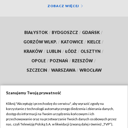
ZOBACZ WIĘCEJ
BIAŁYSTOK
/
BYDGOSZCZ
/
GDAŃSK
/
GORZÓW WLKP.
/
KATOWICE
/
KIELCE
/
KRAKÓW
/
LUBLIN
/
ŁÓDŹ
/
OLSZTYN
/
OPOLE
/
POZNAŃ
/
RZESZÓW
/
SZCZECIN
/
WARSZAWA
/
WROCŁAW
Szanujemy Twoją prywatność
Dołącz do nas:
Kliknij "Akceptuję i przechodzę do serwisu", aby wyrazić zgody na
korzystanie z technologii automatycznego śledzenia i zbierania danych,
TVP
dostęp do informacji na Twoim urządzeniu końcowym i ich
Abonament TVP
przechowywanie oraz na przetwarzanie Twoich danych osobowych przez
Regulamin TVP
nas, czyli Telewizję Polską S.A. w likwidacji (zwaną dalej również „TVP”),