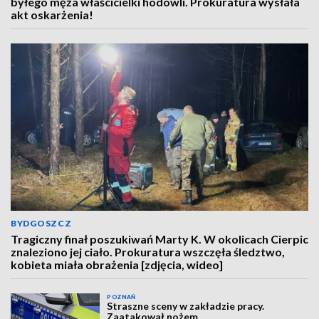
byłego męża właścicielki hodowli. Prokuratura wysłała
akt oskarżenia!
BYDGOSZCZ
Tragiczny finał poszukiwań Marty K. W okolicach Cierpic
znaleziono jej ciało. Prokuratura wszczęła śledztwo,
kobieta miała obrażenia [zdjęcia, wideo]
POZNAŃ
Straszne sceny w zakładzie pracy.
Zaatakował nożem