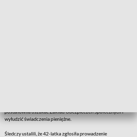
Chciała oszukać ZUS na 55 tys. złotych (fot. PAP)
42-latka zgłosiła prowadzenie działalności
gospodarczej i zadeklarowała maksymalny wymiar
składek na ubezpieczenie społeczne. Chwile po tym
przedstawiła zwolnienie lekarskie.
Policjanci z suskiej jednostki pod nadzorem prokuratury
prowadzili dochodzenie przeciwko kobiecie, która
postanowiła oszukać Zakład Ubezpieczeń Społecznych i
wyłudzić świadczenia pieniężne.
Śledczy ustalili, że 42-latka zgłosiła prowadzenie