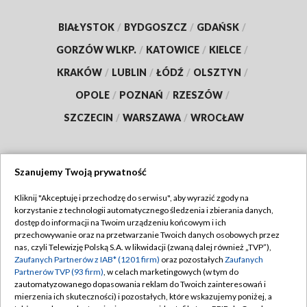
BIAŁYSTOK
/
BYDGOSZCZ
/
GDAŃSK
/
GORZÓW WLKP.
/
KATOWICE
/
KIELCE
/
KRAKÓW
/
LUBLIN
/
ŁÓDŹ
/
OLSZTYN
/
OPOLE
/
POZNAŃ
/
RZESZÓW
/
SZCZECIN
/
WARSZAWA
/
WROCŁAW
Szanujemy Twoją prywatność
Dołącz do nas:
Kliknij "Akceptuję i przechodzę do serwisu", aby wyrazić zgody na
korzystanie z technologii automatycznego śledzenia i zbierania danych,
TVP
dostęp do informacji na Twoim urządzeniu końcowym i ich
Abonament TVP
przechowywanie oraz na przetwarzanie Twoich danych osobowych przez
Regulamin TVP
nas, czyli Telewizję Polską S.A. w likwidacji (zwaną dalej również „TVP”),
Emisja w TVP
Polityka prywatności
Zaufanych Partnerów z IAB* (1201 firm)
oraz pozostałych
Zaufanych
Partnerów TVP (93 firm)
, w celach marketingowych (w tym do
Centrum informacji TVP
Moje zgody
zautomatyzowanego dopasowania reklam do Twoich zainteresowań i
mierzenia ich skuteczności) i pozostałych, które wskazujemy poniżej, a
Naziemna Telewizja Cyfrowa
Pomoc