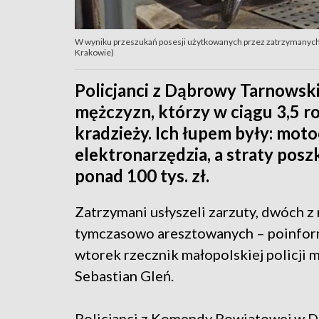
W wyniku przeszukań posesji użytkowanych przez zatrzymanych 
Krakowie)
Policjanci z Dąbrowy Tarnowski
mężczyzn, którzy w ciągu 3,5 ro
kradzieży. Ich łupem były: mot
elektronarzędzia, a straty pos
ponad 100 tys. zł.
Zatrzymani usłyszeli zarzuty, dwóch z 
tymczasowo aresztowanych – poinfo
wtorek rzecznik małopolskiej policji mł
Sebastian Gleń.
Policjanci z Komendy Powiatowej w 