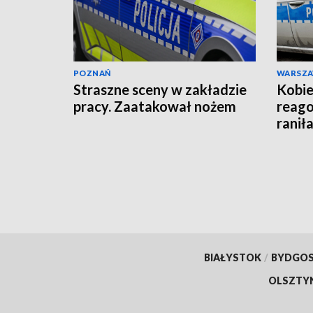
POZNAŃ
WARSZ
Straszne sceny w zakładzie
Kobie
pracy. Zaatakował nożem
reago
raniła
BIAŁYSTOK
/
BYDGO
OLSZTY