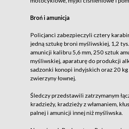
motocyklowe, myjki ciśnieniowe i pom
Broń i amunicja
Policjanci zabezpieczyli cztery karab
jedną sztukę broni myśliwskiej, 1,2 tys
amunicji kalibru 5,6 mm, 250 sztuk amu
myśliwskiej, aparaturę do produkcji al
sadzonki konopi indyjskich oraz 20 kg
zwierzyny łownej.
Śledczy przedstawili zatrzymanym łącz
kradzieży, kradzieży z włamaniem, kłu
palnej i amunicji innej niż myśliwska.