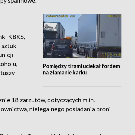
py spalinowe.
inki KBKS,
. sztuk
nicji
koholu,
Pomiędzy tirami uciekał fordem
na złamanie karku
 tuszy
nie 18 zarzutów, dotyczących m.in.
sownictwa, nielegalnego posiadania broni