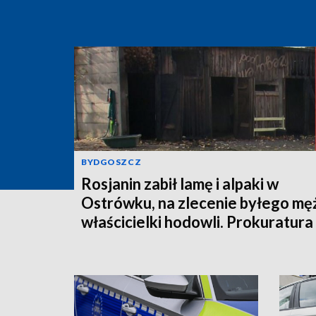
BYDGOSZCZ
Rosjanin zabił lamę i alpaki w
Ostrówku, na zlecenie byłego mę
właścicielki hodowli. Prokuratura
wysłała akt oskarżenia!