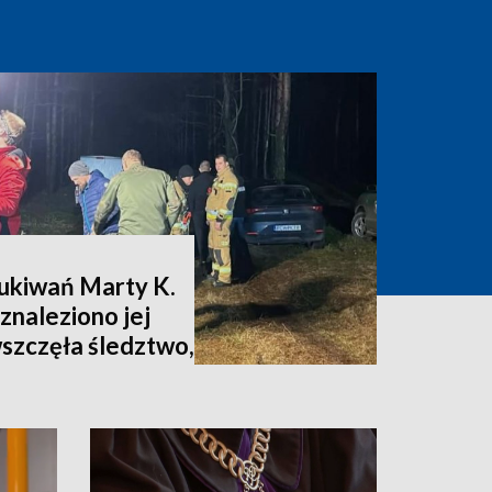
zukiwań Marty K.
znaleziono jej
wszczęła śledztwo,
nia [zdjęcia,