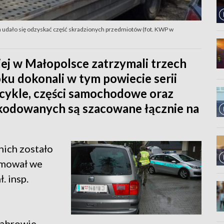
udało się odzyskać część skradzionych przedmiotów (fot. KWP w
ej w Małopolsce zatrzymali trzech
ku dokonali w tym powiecie serii
ocykle, części samochodowe oraz
zkodowanych są szacowane łącznie na
nich zostało
rmował we
. insp.
Dąbrowie