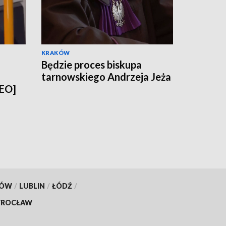
KRAKÓW
Będzie proces biskupa
tarnowskiego Andrzeja Jeża
DEO]
KÓW
/
LUBLIN
/
ŁÓDŹ
/
ROCŁAW