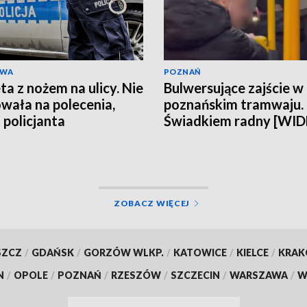
AWA
POZNAŃ
ta z nożem na ulicy. Nie
Bulwersujące zajście w
wała na polecenia,
poznańskim tramwaju.
 policjanta
Świadkiem radny [WI
ZOBACZ WIĘCEJ
SZCZ
/
GDAŃSK
/
GORZÓW WLKP.
/
KATOWICE
/
KIELCE
/
KRA
N
/
OPOLE
/
POZNAŃ
/
RZESZÓW
/
SZCZECIN
/
WARSZAWA
/
W