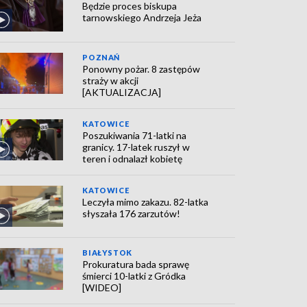
Będzie proces biskupa
tarnowskiego Andrzeja Jeża
POZNAŃ
Ponowny pożar. 8 zastępów
straży w akcji
[AKTUALIZACJA]
KATOWICE
Poszukiwania 71-latki na
granicy. 17-latek ruszył w
teren i odnalazł kobietę
KATOWICE
Leczyła mimo zakazu. 82-latka
słyszała 176 zarzutów!
BIAŁYSTOK
Prokuratura bada sprawę
śmierci 10-latki z Gródka
[WIDEO]