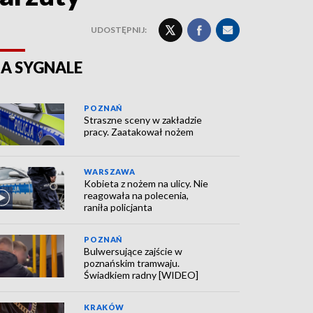
UDOSTĘPNIJ:
A SYGNALE
POZNAŃ
Straszne sceny w zakładzie
pracy. Zaatakował nożem
WARSZAWA
Kobieta z nożem na ulicy. Nie
reagowała na polecenia,
raniła policjanta
POZNAŃ
Bulwersujące zajście w
poznańskim tramwaju.
Świadkiem radny [WIDEO]
KRAKÓW