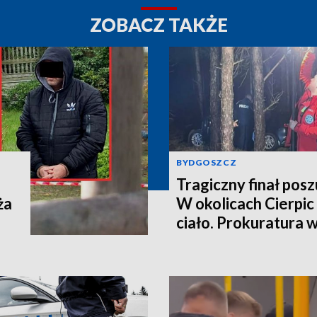
ZOBACZ TAKŻE
BYDGOSZCZ
Tragiczny finał pos
ża
W okolicach Cierpic 
ciało. Prokuratura 
kobieta miała obraże
wideo]