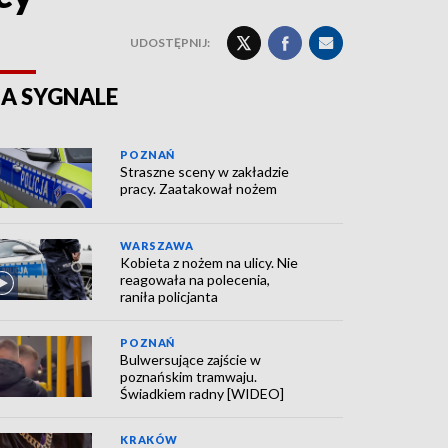
UDOSTĘPNIJ:
A SYGNALE
POZNAŃ
Straszne sceny w zakładzie
pracy. Zaatakował nożem
WARSZAWA
Kobieta z nożem na ulicy. Nie
reagowała na polecenia,
raniła policjanta
POZNAŃ
Bulwersujące zajście w
poznańskim tramwaju.
Świadkiem radny [WIDEO]
KRAKÓW