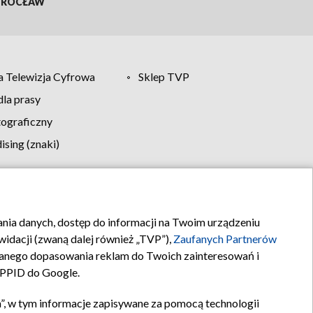
ROCŁAW
 Telewizja Cyfrowa
Sklep TVP
la prasy
tograficzny
sing (znaki)
klamy
Kontakt
rania danych, dostęp do informacji na Twoim urządzeniu
idacji (zwaną dalej również „TVP”),
Zaufanych Partnerów
anego dopasowania reklam do Twoich zainteresowań i
a PPID do Google.
”, w tym informacje zapisywane za pomocą technologii