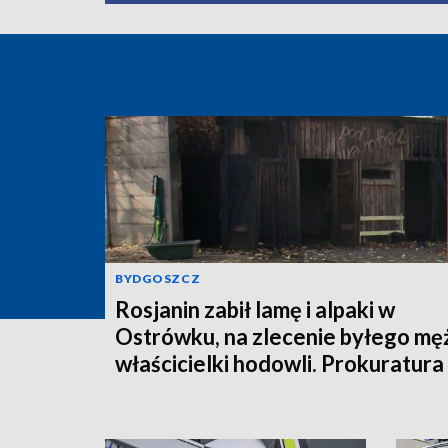
BYDGOSZCZ
Rosjanin zabił lamę i alpaki w
Ostrówku, na zlecenie byłego mę
właścicielki hodowli. Prokuratura
wysłała akt oskarżenia!