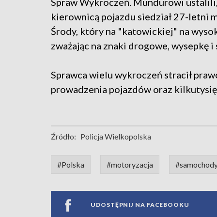
Spraw Wykroczeń. Mundurowi ustalili,
kierownicą pojazdu siedział 27-letni 
Środy, który na "katowickiej" na wyso
zważając na znaki drogowe, wysepkę i
Sprawca wielu wykroczeń stracił praw
prowadzenia pojazdów oraz kilkutysi
Źródło:
Policja Wielkopolska
#Polska
#motoryzacja
#samochod
UDOSTĘPNIJ NA FACEBOOKU