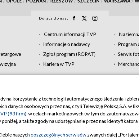
N
/
OPOLE
/
POZNAŃ
/
RZESZÓW
/
SZCZECIN
/
WARSZAWA
/
W
Dołącz do nas:
Centrum informacji TVP
Naziemna
Informacje o nadawcy
Program d
zetargowe
Zgłoś program (ROPAT)
Serwis fo
wizyjna
Kariera w TVP
Merchandi
Polityka prywatności
Moje zgody
Pomoc
Biuro re
ody na korzystanie z technologii automatycznego śledzenia i zbie
 danych osobowych przez nas, czyli Telewizję Polską S.A. w likw
VP (93 firm)
, w celach marketingowych (w tym do zautomatyzow
 poniżej, a także zgody na udostępnianie przez nas identyfikator
Ciebie naszych
poszczególnych serwisów
zwanych dalej „Portalem