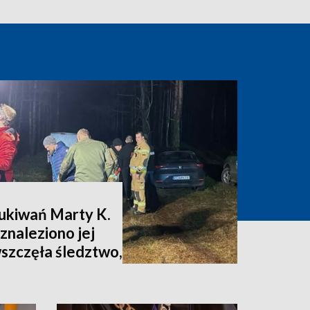
zukiwań Marty K.
znaleziono jej
wszczęła śledztwo,
nia [zdjęcia,