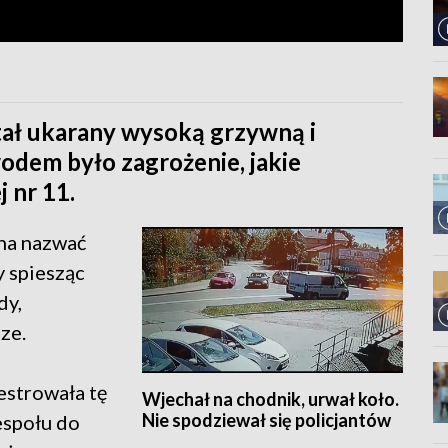
tał ukarany wysoką grzywną i
odem było zagrożenie, jakie
 nr 11.
żna nazwać
 spiesząc
dy,
ze.
estrowała tę
Wjechał na chodnik, urwał koło.
Nie spodziewał się policjantów
Zespołu do