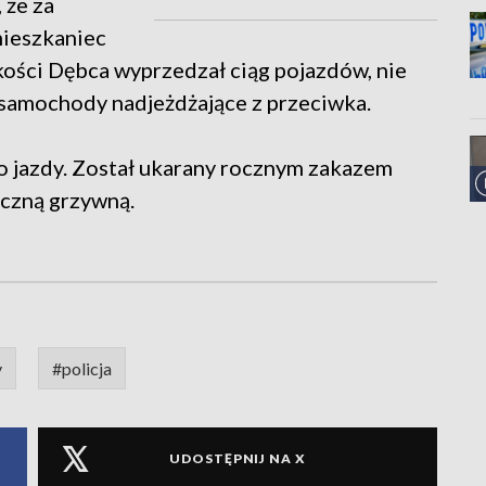
 że za
mieszkaniec
kości Dębca wyprzedzał ciąg pojazdów, nie
 samochody nadjeżdżające z przeciwka.
o jazdy. Został ukarany rocznym zakazem
ęczną grzywną.
y
#policja
UDOSTĘPNIJ NA X