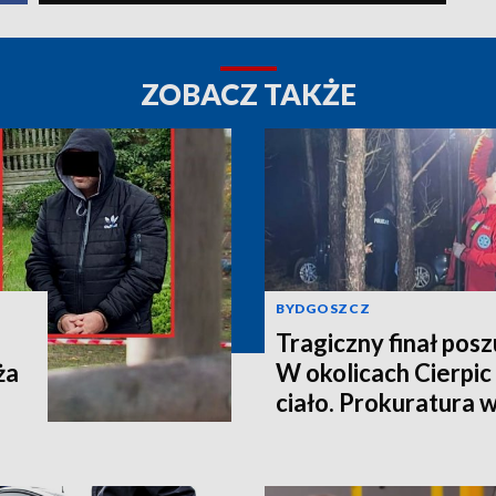
ZOBACZ TAKŻE
BYDGOSZCZ
Tragiczny finał pos
ża
W okolicach Cierpic 
ciało. Prokuratura 
kobieta miała obraże
wideo]