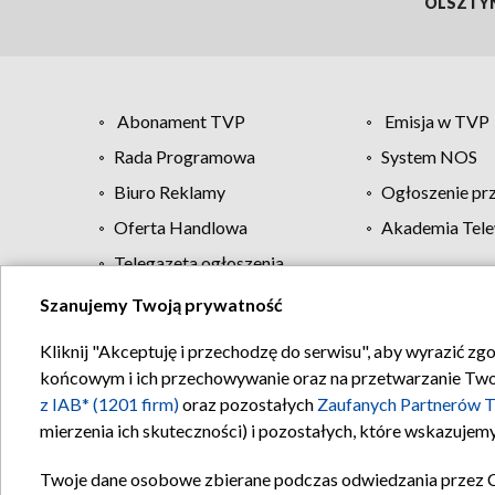
OLSZTY
Abonament TVP
Emisja w TVP
Rada Programowa
System NOS
Biuro Reklamy
Ogłoszenie pr
Oferta Handlowa
Akademia Tele
Telegazeta ogłoszenia
Szanujemy Twoją prywatność
Regulamin TVP
Kliknij "Akceptuję i przechodzę do serwisu", aby wyrazić zg
końcowym i ich przechowywanie oraz na przetwarzanie Twoich
z IAB* (1201 firm)
oraz pozostałych
Zaufanych Partnerów T
mierzenia ich skuteczności) i pozostałych, które wskazujemy
Twoje dane osobowe zbierane podczas odwiedzania przez 