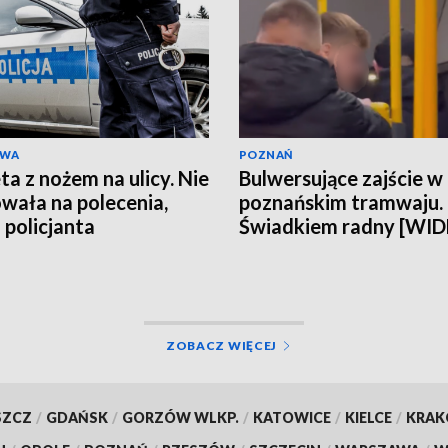
AWA
POZNAŃ
ta z nożem na ulicy. Nie
Bulwersujące zajście w
wała na polecenia,
poznańskim tramwaju.
 policjanta
Świadkiem radny [WI
ZOBACZ WIĘCEJ
SZCZ
/
GDAŃSK
/
GORZÓW WLKP.
/
KATOWICE
/
KIELCE
/
KRA