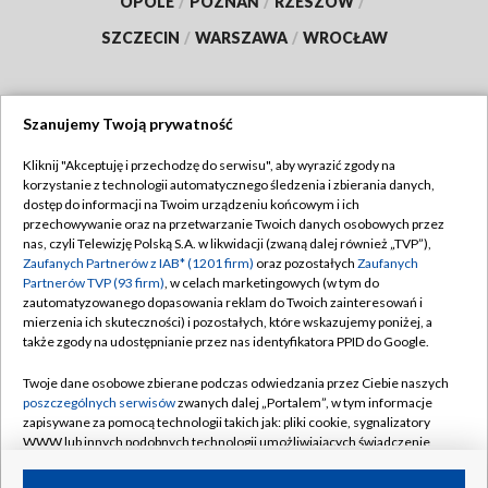
OPOLE
/
POZNAŃ
/
RZESZÓW
/
SZCZECIN
/
WARSZAWA
/
WROCŁAW
Szanujemy Twoją prywatność
Dołącz do nas:
Kliknij "Akceptuję i przechodzę do serwisu", aby wyrazić zgody na
korzystanie z technologii automatycznego śledzenia i zbierania danych,
TVP
dostęp do informacji na Twoim urządzeniu końcowym i ich
Abonament TVP
przechowywanie oraz na przetwarzanie Twoich danych osobowych przez
Regulamin TVP
nas, czyli Telewizję Polską S.A. w likwidacji (zwaną dalej również „TVP”),
Emisja w TVP
Polityka prywatności
Zaufanych Partnerów z IAB* (1201 firm)
oraz pozostałych
Zaufanych
Partnerów TVP (93 firm)
, w celach marketingowych (w tym do
Centrum informacji TVP
Moje zgody
zautomatyzowanego dopasowania reklam do Twoich zainteresowań i
mierzenia ich skuteczności) i pozostałych, które wskazujemy poniżej, a
Naziemna Telewizja Cyfrowa
Pomoc
także zgody na udostępnianie przez nas identyfikatora PPID do Google.
Sklep TVP
Biuro reklamy
Twoje dane osobowe zbierane podczas odwiedzania przez Ciebie naszych
Rada Programowa
Kontakt
poszczególnych serwisów
zwanych dalej „Portalem”, w tym informacje
zapisywane za pomocą technologii takich jak: pliki cookie, sygnalizatory
System NOS
WWW lub innych podobnych technologii umożliwiających świadczenie
dopasowanych i bezpiecznych usług, personalizację treści oraz reklam,
Informacje o nadawcy
Kanały
udostępnianie funkcji mediów społecznościowych oraz analizowanie