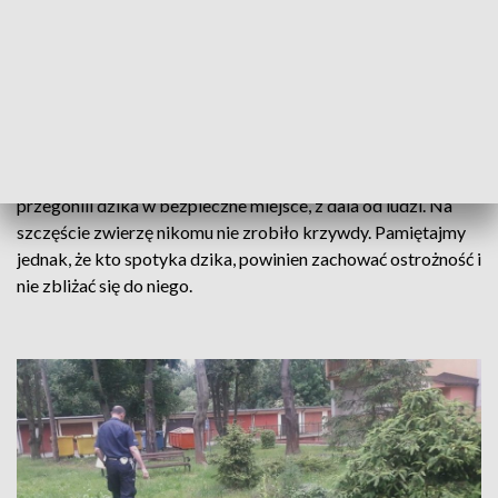
"sprawca kradzieży" dla małych użytkowników jednego z
podwórek, natychmiast udali się funkcjonariusze legnickiej
drogówki. Tam obecny był już sam "podejrzany" jak i
poszkodowani.
Policjanci w pierwszej kolejności zadbali o bezpieczeństwo
osób, które znajdowały się w pobliżu zwierzęcia, a następnie
przegonili dzika w bezpieczne miejsce, z dala od ludzi. Na
szczęście zwierzę nikomu nie zrobiło krzywdy. Pamiętajmy
jednak, że kto spotyka dzika, powinien zachować ostrożność i
nie zbliżać się do niego.