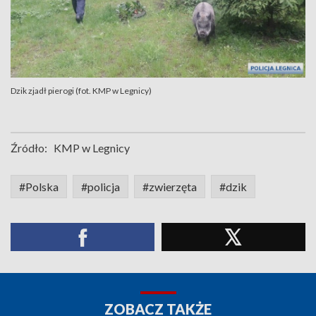
Dzik zjadł pierogi (fot. KMP w Legnicy)
Źródło:
KMP w Legnicy
#Polska
#policja
#zwierzęta
#dzik
ZOBACZ TAKŻE