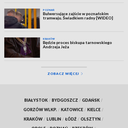
POZNAŃ
Bulwersujące zajście w poznańskim
tramwaju. Świadkiem radny [WIDEO]
KRAKÓW
Będzie proces biskupa tarnowskiego
Andrzeja Jeża
ZOBACZ WIĘCEJ
BIAŁYSTOK
/
BYDGOSZCZ
/
GDAŃSK
/
GORZÓW WLKP.
/
KATOWICE
/
KIELCE
/
KRAKÓW
/
LUBLIN
/
ŁÓDŹ
/
OLSZTYN
/