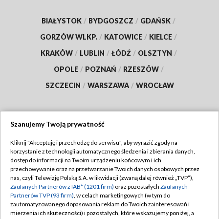
BIAŁYSTOK
/
BYDGOSZCZ
/
GDAŃSK
/
GORZÓW WLKP.
/
KATOWICE
/
KIELCE
/
KRAKÓW
/
LUBLIN
/
ŁÓDŹ
/
OLSZTYN
/
OPOLE
/
POZNAŃ
/
RZESZÓW
/
SZCZECIN
/
WARSZAWA
/
WROCŁAW
Szanujemy Twoją prywatność
Dołącz do nas:
Kliknij "Akceptuję i przechodzę do serwisu", aby wyrazić zgody na
korzystanie z technologii automatycznego śledzenia i zbierania danych,
TVP
dostęp do informacji na Twoim urządzeniu końcowym i ich
Abonament TVP
przechowywanie oraz na przetwarzanie Twoich danych osobowych przez
Regulamin TVP
nas, czyli Telewizję Polską S.A. w likwidacji (zwaną dalej również „TVP”),
Emisja w TVP
Polityka prywatności
Zaufanych Partnerów z IAB* (1201 firm)
oraz pozostałych
Zaufanych
Partnerów TVP (93 firm)
, w celach marketingowych (w tym do
Centrum informacji TVP
Moje zgody
zautomatyzowanego dopasowania reklam do Twoich zainteresowań i
mierzenia ich skuteczności) i pozostałych, które wskazujemy poniżej, a
Naziemna Telewizja Cyfrowa
Pomoc