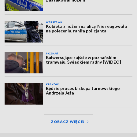
WARSZAWA
Kobieta z nożem na ulicy. Nie reagowała
na polecenia, raniła policjanta
POZNAŃ
Bulwersujące zajście w poznańskim
tramwaju. Świadkiem radny [WIDEO]
KRAKÓW
Będzie proces biskupa tarnowskiego
Andrzeja Jeża
ZOBACZ WIĘCEJ