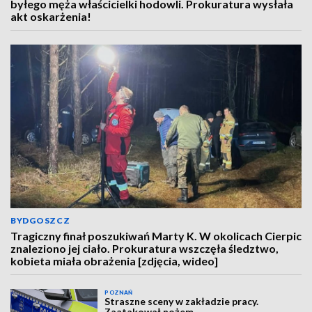
byłego męża właścicielki hodowli. Prokuratura wysłała
akt oskarżenia!
BYDGOSZCZ
Tragiczny finał poszukiwań Marty K. W okolicach Cierpic
znaleziono jej ciało. Prokuratura wszczęła śledztwo,
kobieta miała obrażenia [zdjęcia, wideo]
POZNAŃ
Straszne sceny w zakładzie pracy.
Zaatakował nożem