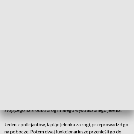
Mały jelonek na autostradzie, miał dużo szcześcia
Na środku autostrady A4 policjanci zobaczyli
małego wystraszonego jelenia. Natychmiast
zamknięto drogę.
Na wysokości 64 km pomiędzy miejscowościami Krzywa a
Jadwisin na autostradzie A4 funkcjonariusze zauważyli
stojącego na środku drogi małego wystraszonego jelenia.
Jeden z policjantów, łapiąc jelonka za rogi, przeprowadził go
na pobocze. Potem dwaj funkcjonariusze przenieśli go do