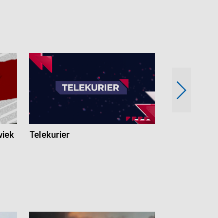
wiek
Telekurier
Kryminalna 