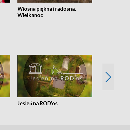
Wiosna piękna i radosna.
Gwiazdy od 
Wielkanoc
gwiazdki
Jesień na ROD'os
Dlaczego kr