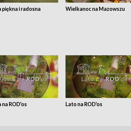
 piękna i radosna
Wielkanoc na Mazowszu
 na ROD'os
Lato na ROD'os