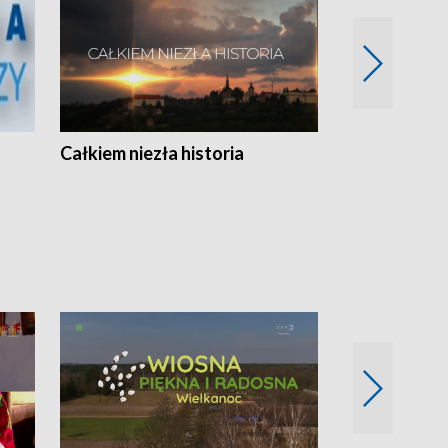
Całkiem niezła historia
Sanatoria