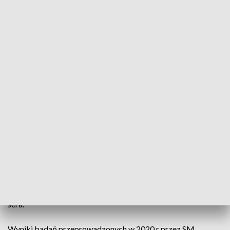
Produkt - Serek zakopiański Światowid z gór 200g
Numer partii/Data minimalnej trwałości: 14.07.2020
Wyprodukowano dla: Jeronimo Martins Polska S.A., ul.
Żniwna 5, 62-410 Kostrzyn
Wyprodukowano przez: SM MLEKOVITA, ul. Ludowa 122,
18-200 Wysokie Mazowieckie, Podhalański Zakład
Produkcyjny w Zakopanem.
Działania podjęte przez przedsiębiorców i organy
urzędowej kontroli
SM Mlekovita oraz Jeronimo Martins Polska rozpoczęły
procedurę wycofania z obrotu handlowego powyższej partii
sera.
Wyniki badań przeprowadzonych w 2020 r przez SM