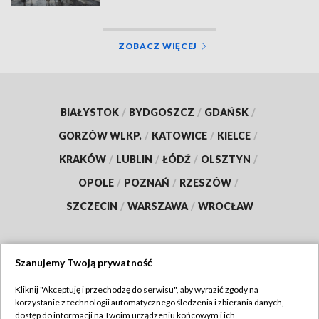
ZOBACZ WIĘCEJ
BIAŁYSTOK
/
BYDGOSZCZ
/
GDAŃSK
/
GORZÓW WLKP.
/
KATOWICE
/
KIELCE
/
KRAKÓW
/
LUBLIN
/
ŁÓDŹ
/
OLSZTYN
/
OPOLE
/
POZNAŃ
/
RZESZÓW
/
SZCZECIN
/
WARSZAWA
/
WROCŁAW
Szanujemy Twoją prywatność
Dołącz do nas:
Kliknij "Akceptuję i przechodzę do serwisu", aby wyrazić zgody na
korzystanie z technologii automatycznego śledzenia i zbierania danych,
TVP
dostęp do informacji na Twoim urządzeniu końcowym i ich