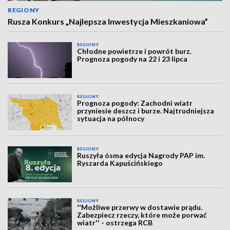
REGIONY
Rusza Konkurs „Najlepsza Inwestycja Mieszkaniowa”
REGIONY
Chłodne powietrze i powrót burz.
Prognoza pogody na 22 i 23 lipca
REGIONY
Prognoza pogody: Zachodni wiatr
przyniesie deszcz i burze. Najtrudniejsza
sytuacja na północy
REGIONY
Ruszyła ósma edycja Nagrody PAP im.
Ryszarda Kapuścińskiego
REGIONY
''Możliwe przerwy w dostawie prądu.
Zabezpiecz rzeczy, które może porwać
wiatr'' - ostrzega RCB