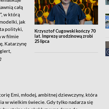
jawnią całą
”, w którą
modelki, jak
a polityki,
Krzysztof Cugowski kończy 70
lat. Imprezę urodzinową zrobi
 w filmie
25 lipca
ę, Katarzynę
glert,
ę
orię Emi, młodej, ambitnej dziewczyny, która
ia w wielkim świecie. Gdy tylko nadarza się