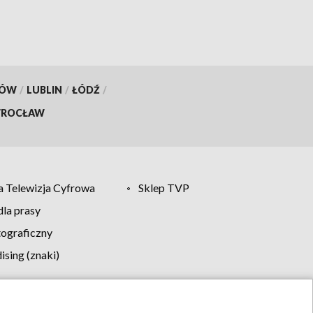
KÓW
/
LUBLIN
/
ŁÓDŹ
/
ROCŁAW
 Telewizja Cyfrowa
Sklep TVP
la prasy
tograficzny
sing (znaki)