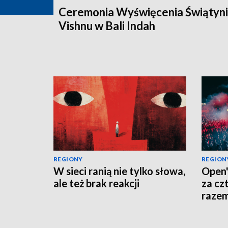
Ceremonia Wyświęcenia Świątyni
Vishnu w Bali Indah
REGIONY
REGION
W sieci ranią nie tylko słowa,
Open'
ale też brak reakcji
za cz
raze