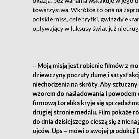
okazja, bez wahania wskakuje w jego t
towarzystwa. Wkrótce to ona na zapr
polskie miss, celebrytki, gwiazdy ekra
opływający w luksusy świat już niedłu
– Moją misją jest robienie filmów z m
dziewczyny poczuły dumę i satysfakcję 
niechodzenia na skróty. Aby sztuczny 
wzorem do naśladowania i powodem do 
firmową torebką kryje się sprzedaż mo
drugiej stronie medalu. Film pokaże ró
do dnia dzisiejszego cieszą się z ni
ojców. Ups – mówi o swojej produkcji