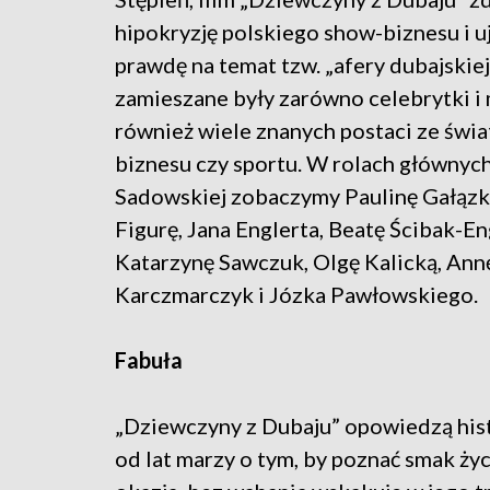
hipokryzję polskiego show-biznesu i u
prawdę na temat tzw. „afery dubajskiej
zamieszane były zarówno celebrytki i 
również wiele znanych postaci ze świat
biznesu czy sportu. W rolach głównych
Sadowskiej zobaczymy Paulinę Gałązk
Figurę, Jana Englerta, Beatę Ścibak-En
Katarzynę Sawczuk, Olgę Kalicką, Ann
Karczmarczyk i Józka Pawłowskiego.
Fabuła
„Dziewczyny z Dubaju” opowiedzą hist
od lat marzy o tym, by poznać smak życ