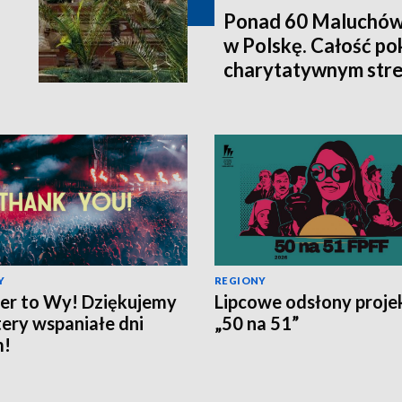
Ponad 60 Maluchów 
w Polskę. Całość po
charytatywnym str
Y
REGIONY
er to Wy! Dziękujemy
Lipcowe odsłony proje
tery wspaniałe dni
„50 na 51”
m!