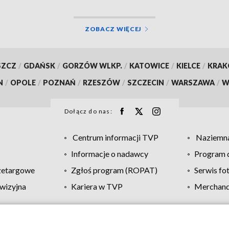
ZOBACZ WIĘCEJ
SZCZ
/
GDAŃSK
/
GORZÓW WLKP.
/
KATOWICE
/
KIELCE
/
KRA
N
/
OPOLE
/
POZNAŃ
/
RZESZÓW
/
SZCZECIN
/
WARSZAWA
/
W
Dołącz do nas:
Centrum informacji TVP
Naziemna
Informacje o nadawcy
Program d
zetargowe
Zgłoś program (ROPAT)
Serwis fo
wizyjna
Kariera w TVP
Merchandi