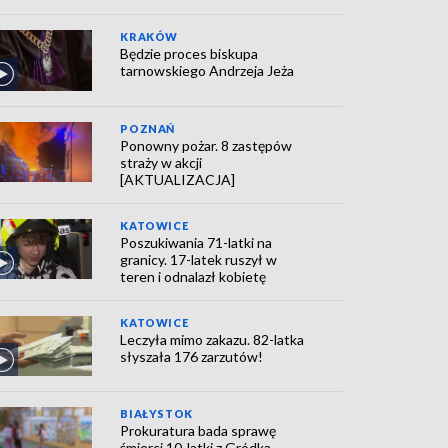
KRAKÓW
Będzie proces biskupa
tarnowskiego Andrzeja Jeża
POZNAŃ
Ponowny pożar. 8 zastępów
straży w akcji
[AKTUALIZACJA]
KATOWICE
Poszukiwania 71-latki na
granicy. 17-latek ruszył w
teren i odnalazł kobietę
KATOWICE
Leczyła mimo zakazu. 82-latka
słyszała 176 zarzutów!
BIAŁYSTOK
Prokuratura bada sprawę
śmierci 10-latki z Gródka