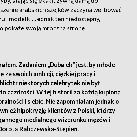
ryby, stając się ekskluzywną damą do
oszenie arabskich szejków zaczyna werbować
nu i modelki. Jednak ten niedostępny,
go pokaże swoją mroczną stronę.
orałem. Zadaniem „Dubajek” jest, by młode
ze swoich ambicji, ciężkiej pracy i
blichtr niektórych celebrytek nie był
zazdrości. W tej historii za każdą kupioną
ralności i siebie. Nie zapomniałam jednak o
wnież hipokryzję klientów z Polski, którzy
enagannego medialnego wizerunku mężów i
 Dorota Rabczewska-Stępień.