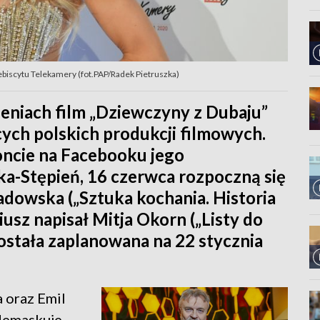
ebiscytu Telekamery (fot.PAP/Radek Pietruszka)
niach film „Dziewczyny z Dubaju”
ących polskich produkcji filmowych.
ncie na Facebooku jego
-Stępień, 16 czerwca rozpoczną się
Sadowska („Sztuka kochania. Historia
iusz napisał Mitja Okorn („Listy do
 została zaplanowana na 22 stycznia
 oraz Emil
zdemaskuje