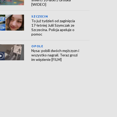
[WIDEO]
SZCZECIN
To już tydzień od zaginięcia
17-letniej Julii Szymczak ze
Szczecina. Policja apeluje o
pomoc
OPOLE
Nysa: pobili dwóch mężczyzn i
wszystko nagrali. Teraz grozi
im więzienie [FILM]