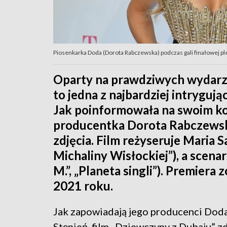
Piosenkarka Doda (Dorota Rabczewska) podczas gali finałowej pl
Oparty na prawdziwych wydarze
to jedna z najbardziej intryguj
Jak poinformowała na swoim ko
producentka Dorota Rabczewska
zdjęcia. Film reżyseruje Maria 
Michaliny Wisłockiej”), a scenar
M.”, „Planeta singli”). Premiera
2021 roku.
Jak zapowiadają jego producenci Doda
Stępień, film „Dziewczyny z Dubaju” 