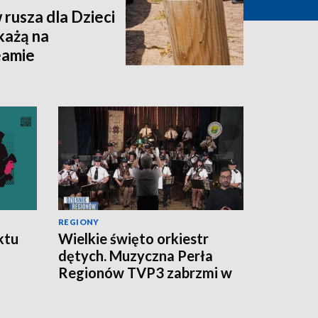
rusza dla Dzieci
każą na
eamie
REGIONY
ktu
Wielkie święto orkiestr
dętych. Muzyczna Perła
Regionów TVP3 zabrzmi w
Wilanowie