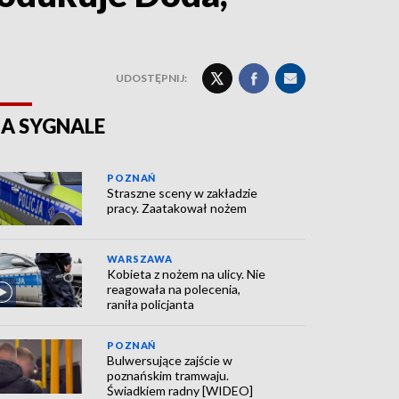
UDOSTĘPNIJ:
A SYGNALE
POZNAŃ
Straszne sceny w zakładzie
pracy. Zaatakował nożem
WARSZAWA
Kobieta z nożem na ulicy. Nie
reagowała na polecenia,
raniła policjanta
POZNAŃ
Bulwersujące zajście w
poznańskim tramwaju.
Świadkiem radny [WIDEO]