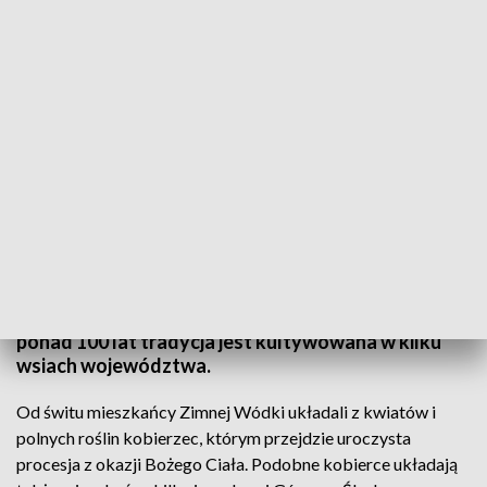
Układany jest w czwartek rano na kilka godzin przed procesją (fot. arch.
PAP/Krzysztof Świderski)
Od kilkudziesięciu lat mieszkańcy Zimnej Wódki
układają w Boże Ciało kobierzec z kwiatów, po
którym przechodzi uroczysta procesja. Mająca
ponad 100 lat tradycja jest kultywowana w kilku
wsiach województwa.
Od świtu mieszkańcy Zimnej Wódki układali z kwiatów i
polnych roślin kobierzec, którym przejdzie uroczysta
procesja z okazji Bożego Ciała. Podobne kobierce układają