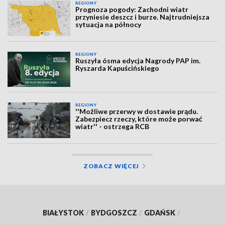
REGIONY
Prognoza pogody: Zachodni wiatr
przyniesie deszcz i burze. Najtrudniejsza
sytuacja na północy
REGIONY
Ruszyła ósma edycja Nagrody PAP im.
Ryszarda Kapuścińskiego
REGIONY
''Możliwe przerwy w dostawie prądu.
Zabezpiecz rzeczy, które może porwać
wiatr'' - ostrzega RCB
ZOBACZ WIĘCEJ
BIAŁYSTOK
/
BYDGOSZCZ
/
GDAŃSK
/