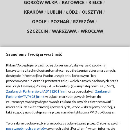
GORZÓW WLKP.
/
KATOWICE
/
KIELCE
/
KRAKÓW
/
LUBLIN
/
ŁÓDŹ
/
OLSZTYN
/
OPOLE
/
POZNAŃ
/
RZESZÓW
/
SZCZECIN
/
WARSZAWA
/
WROCŁAW
Szanujemy Twoją prywatność
Dołącz do nas:
Kliknij "Akceptuję i przechodzę do serwisu", aby wyrazić zgody na
korzystanie z technologii automatycznego śledzenia i zbierania danych,
TVP
dostęp do informacji na Twoim urządzeniu końcowym i ich
Abonament TVP
przechowywanie oraz na przetwarzanie Twoich danych osobowych przez
Regulamin TVP
nas, czyli Telewizję Polską S.A. w likwidacji (zwaną dalej również „TVP”),
Emisja w TVP
Polityka prywatności
Zaufanych Partnerów z IAB* (1201 firm)
oraz pozostałych
Zaufanych
Partnerów TVP (93 firm)
, w celach marketingowych (w tym do
Centrum informacji TVP
Moje zgody
zautomatyzowanego dopasowania reklam do Twoich zainteresowań i
mierzenia ich skuteczności) i pozostałych, które wskazujemy poniżej, a
Naziemna Telewizja Cyfrowa
Pomoc
także zgody na udostępnianie przez nas identyfikatora PPID do Google.
Sklep TVP
Biuro reklamy
Twoje dane osobowe zbierane podczas odwiedzania przez Ciebie naszych
Rada Programowa
Kontakt
poszczególnych serwisów
zwanych dalej „Portalem”, w tym informacje