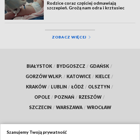
Rodzice coraz częściej odmawiają
szczepień. Grożą nam odra i krztusiec
ZOBACZ WIĘCEJ
BIAŁYSTOK
/
BYDGOSZCZ
/
GDAŃSK
/
GORZÓW WLKP.
/
KATOWICE
/
KIELCE
/
KRAKÓW
/
LUBLIN
/
ŁÓDŹ
/
OLSZTYN
/
OPOLE
/
POZNAŃ
/
RZESZÓW
/
SZCZECIN
/
WARSZAWA
/
WROCŁAW
Szanujemy Twoją prywatność
Dołącz do nas: