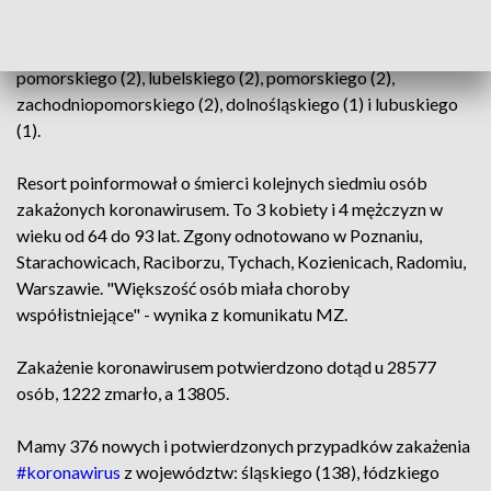
małopolskiego (13), wielkopolskiego (12), świętokrzyskiego
(11), opolskiego (9), podkarpackiego (8), kujawsko-
pomorskiego (2), lubelskiego (2), pomorskiego (2),
zachodniopomorskiego (2), dolnośląskiego (1) i lubuskiego
(1).
Resort poinformował o śmierci kolejnych siedmiu osób
zakażonych koronawirusem. To 3 kobiety i 4 mężczyzn w
wieku od 64 do 93 lat. Zgony odnotowano w Poznaniu,
Starachowicach, Raciborzu, Tychach, Kozienicach, Radomiu,
Warszawie. "Większość osób miała choroby
współistniejące" - wynika z komunikatu MZ.
Zakażenie koronawirusem potwierdzono dotąd u 28577
osób, 1222 zmarło, a 13805.
Mamy 376 nowych i potwierdzonych przypadków zakażenia
#koronawirus
z województw: śląskiego (138), łódzkiego