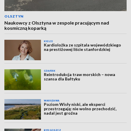
OLSZTYN
Naukowcy z Olsztyna w zespole pracującym nad
kosmiczną koparką
KIELCE
Kardiolożka ze szpitala wojewódzkiego
na prestiżowej liście stanfordzkiej
GDAŃSK
Reintrodukcja traw morskich – nowa
szansa dla Bałtyku
WARSZAWA
Poziom Wisły niski, ale eksperci
przestrzegają: nie wolno przechodzić,
nadal jest groźna
BYDGOSZCZ