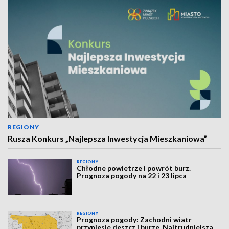
REGIONY
Rusza Konkurs „Najlepsza Inwestycja Mieszkaniowa”
REGIONY
Chłodne powietrze i powrót burz.
Prognoza pogody na 22 i 23 lipca
REGIONY
Prognoza pogody: Zachodni wiatr
przyniesie deszcz i burze. Najtrudniejsza