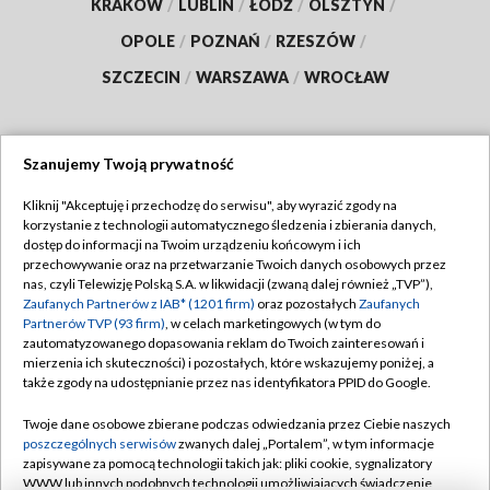
KRAKÓW
/
LUBLIN
/
ŁÓDŹ
/
OLSZTYN
/
OPOLE
/
POZNAŃ
/
RZESZÓW
/
SZCZECIN
/
WARSZAWA
/
WROCŁAW
Szanujemy Twoją prywatność
Dołącz do nas:
Kliknij "Akceptuję i przechodzę do serwisu", aby wyrazić zgody na
korzystanie z technologii automatycznego śledzenia i zbierania danych,
TVP
dostęp do informacji na Twoim urządzeniu końcowym i ich
Abonament TVP
przechowywanie oraz na przetwarzanie Twoich danych osobowych przez
Regulamin TVP
nas, czyli Telewizję Polską S.A. w likwidacji (zwaną dalej również „TVP”),
Emisja w TVP
Polityka prywatności
Zaufanych Partnerów z IAB* (1201 firm)
oraz pozostałych
Zaufanych
Partnerów TVP (93 firm)
, w celach marketingowych (w tym do
Centrum informacji TVP
Moje zgody
zautomatyzowanego dopasowania reklam do Twoich zainteresowań i
mierzenia ich skuteczności) i pozostałych, które wskazujemy poniżej, a
Naziemna Telewizja Cyfrowa
Pomoc
także zgody na udostępnianie przez nas identyfikatora PPID do Google.
Sklep TVP
Biuro reklamy
Twoje dane osobowe zbierane podczas odwiedzania przez Ciebie naszych
Rada Programowa
Kontakt
poszczególnych serwisów
zwanych dalej „Portalem”, w tym informacje
zapisywane za pomocą technologii takich jak: pliki cookie, sygnalizatory
System NOS
WWW lub innych podobnych technologii umożliwiających świadczenie