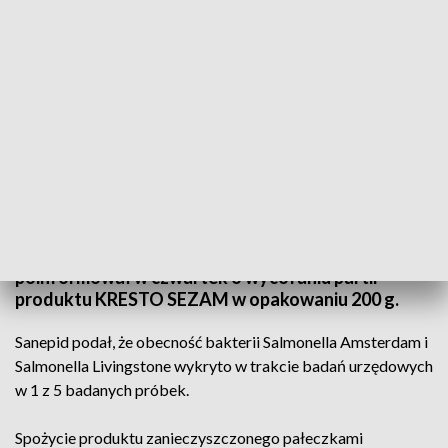
Wycofany sezam
W ramach ostrzeżenia publicznego dotyczącego
żywności, Główny Inspektorat Sanitarny
poinformował w czwartek o wycofaniu partii
produktu KRESTO SEZAM w opakowaniu 200 g.
Sanepid podał, że obecność bakterii Salmonella Amsterdam i
Salmonella Livingstone wykryto w trakcie badań urzędowych
w 1 z 5 badanych próbek.
Spożycie produktu zanieczyszczonego pałeczkami