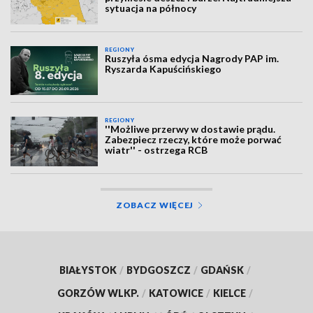
sytuacja na północy
REGIONY
Ruszyła ósma edycja Nagrody PAP im.
Ryszarda Kapuścińskiego
REGIONY
''Możliwe przerwy w dostawie prądu.
Zabezpiecz rzeczy, które może porwać
wiatr'' - ostrzega RCB
ZOBACZ WIĘCEJ
BIAŁYSTOK
/
BYDGOSZCZ
/
GDAŃSK
/
GORZÓW WLKP.
/
KATOWICE
/
KIELCE
/