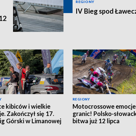
REGIONY
IV Bieg spod Ławec
 12
Y
REGIONY
ce kibiców i wielkie
Motocrossowe emocje
e. Zakończył się 17.
granic! Polsko-słowac
g Górski w Limanowej
bitwa już 12 lipca