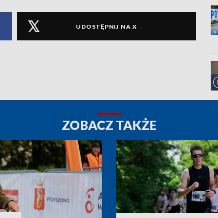
UDOSTĘPNIJ NA X
ZOBACZ TAKŻE