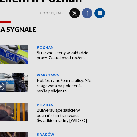
UDOSTĘPNIJ:
A SYGNALE
POZNAŃ
Straszne sceny w zakładzie
pracy. Zaatakował nożem
WARSZAWA
Kobieta z nożem na ulicy. Nie
reagowała na polecenia,
raniła policjanta
POZNAŃ
Bulwersujące zajście w
poznańskim tramwaju.
Świadkiem radny [WIDEO]
KRAKÓW