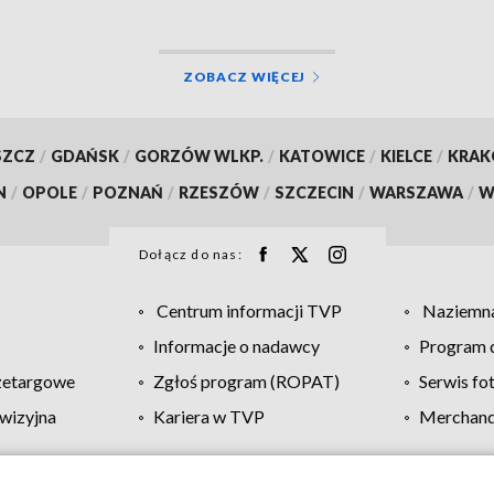
ZOBACZ WIĘCEJ
SZCZ
/
GDAŃSK
/
GORZÓW WLKP.
/
KATOWICE
/
KIELCE
/
KRA
N
/
OPOLE
/
POZNAŃ
/
RZESZÓW
/
SZCZECIN
/
WARSZAWA
/
W
Dołącz do nas:
Centrum informacji TVP
Naziemna
Informacje o nadawcy
Program d
zetargowe
Zgłoś program (ROPAT)
Serwis fo
wizyjna
Kariera w TVP
Merchandi