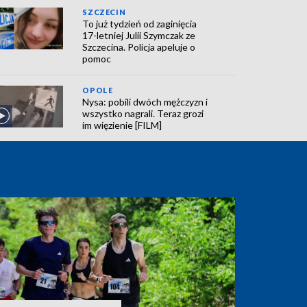
SZCZECIN
To już tydzień od zaginięcia
17-letniej Julii Szymczak ze
Szczecina. Policja apeluje o
pomoc
OPOLE
Nysa: pobili dwóch mężczyzn i
wszystko nagrali. Teraz grozi
im więzienie [FILM]