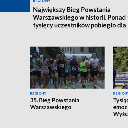
REGIONY
Największy Bieg Powstania
Warszawskiego w historii. Ponad
tysięcy uczestników pobiegło dla
Bohaterów!
REGIONY
REGION
35. Bieg Powstania
Tysią
Warszawskiego
emocj
Wyści