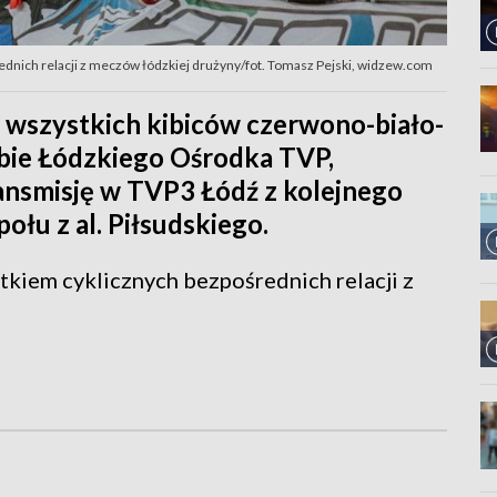
ednich relacji z meczów łódzkiej drużyny/fot. Tomasz Pejski, widzew.com
 wszystkich kibiców czerwono-biało-
ibie Łódzkiego Ośrodka TVP,
ansmisję w TVP3 Łódź z kolejnego
łu z al. Piłsudskiego.
tkiem cyklicznych bezpośrednich relacji z