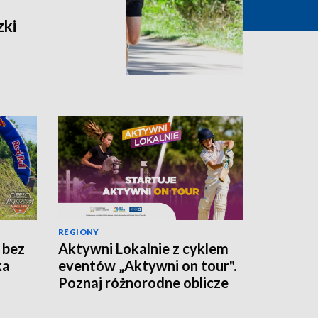
zki
REGIONY
 bez
Aktywni Lokalnie z cyklem
ka
eventów „Aktywni on tour".
Poznaj różnorodne oblicze
polskiego sportu