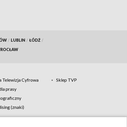
KÓW
/
LUBLIN
/
ŁÓDŹ
/
ROCŁAW
 Telewizja Cyfrowa
Sklep TVP
la prasy
tograficzny
sing (znaki)