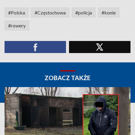
#Polska
#Częstochowa
#policja
#konie
#rowery
ZOBACZ TAKŻE