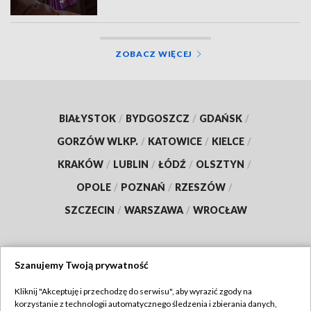
ZOBACZ WIĘCEJ
BIAŁYSTOK
/
BYDGOSZCZ
/
GDAŃSK
/
GORZÓW WLKP.
/
KATOWICE
/
KIELCE
/
KRAKÓW
/
LUBLIN
/
ŁÓDŹ
/
OLSZTYN
/
OPOLE
/
POZNAŃ
/
RZESZÓW
/
SZCZECIN
/
WARSZAWA
/
WROCŁAW
Szanujemy Twoją prywatność
Dołącz do nas:
Kliknij "Akceptuję i przechodzę do serwisu", aby wyrazić zgody na
korzystanie z technologii automatycznego śledzenia i zbierania danych,
TVP