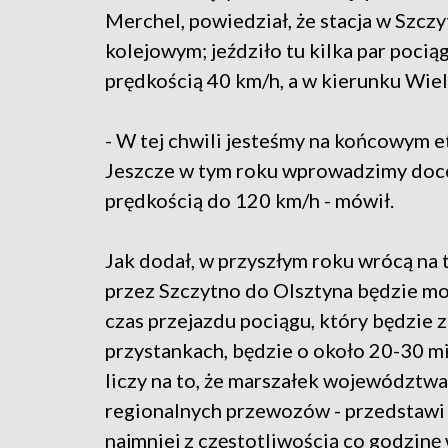
Merchel, powiedział, że stacja w Szcz
kolejowym; jeździło tu kilka par pocią
prędkością 40 km/h, a w kierunku Wiel
- W tej chwili jesteśmy na końcowym e
Jeszcze w tym roku wprowadzimy docel
prędkością do 120 km/h - mówił.
Jak dodał, w przyszłym roku wrócą na tę
przez Szczytno do Olsztyna będzie mo
czas przejazdu pociągu, który będzie 
przystankach, będzie o około 20-30 mi
liczy na to, że marszałek województw
regionalnych przewozów - przedstawi t
najmniej z częstotliwością co godzinę