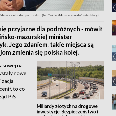
ództwie zachodniopomorskim (fot. Twitter/Ministerstwo Infrastruktury)
 się przyjazne dla podróżnych - mówił
ińsko-mazurskie) minister
k. Jego zdaniem, takie miejsca są
jom zmienia się polska kolej.
rasowej na
owstały nowe
izacja
enił, to co
ząd PiS
Miliardy złotych na drogowe
inwestycje. Bezpieczeństwo i