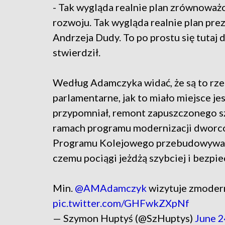
- Tak wygląda realnie plan zrównowa
rozwoju. Tak wygląda realnie plan pre
Andrzeja Dudy. To po prostu się tutaj d
stwierdził.
Według Adamczyka widać, że są to rze
parlamentarne, jak to miało miejsce j
przypomniał, remont zapuszczonego s
ramach programu modernizacji dworc
Programu Kolejowego przebudowywana j
czemu pociągi jeżdżą szybciej i bezpie
Min.
@AMAdamczyk
wizytuje zmodern
pic.twitter.com/GHFwkZXpNf
— Szymon Huptyś (@SzHuptys)
June 2