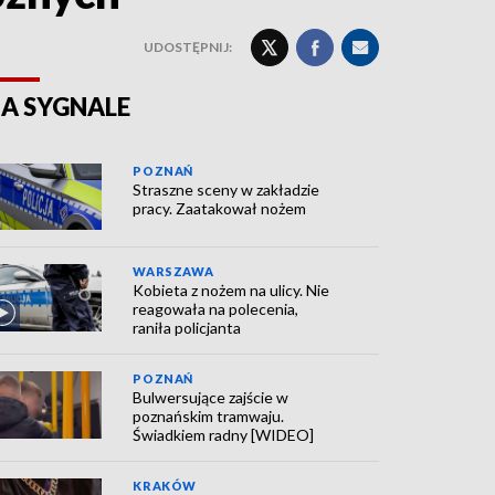
UDOSTĘPNIJ:
A SYGNALE
POZNAŃ
Straszne sceny w zakładzie
pracy. Zaatakował nożem
WARSZAWA
Kobieta z nożem na ulicy. Nie
reagowała na polecenia,
raniła policjanta
POZNAŃ
Bulwersujące zajście w
poznańskim tramwaju.
Świadkiem radny [WIDEO]
KRAKÓW