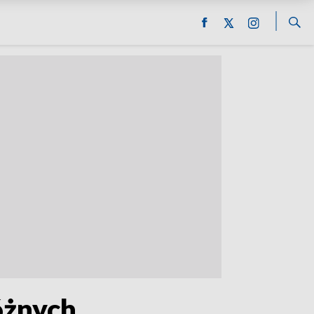
óżnych