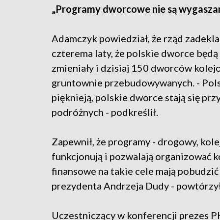
„Programy dworcowe nie są wygasza
Adamczyk powiedział, że rząd zadekl
czterema laty, że polskie dworce będą 
zmieniały i dzisiaj 150 dworców kolej
gruntownie przebudowywanych. - Pol
pięknieją, polskie dworce stają się prz
podróżnych - podkreślił.
Zapewnił, że programy - drogowy, kole
funkcjonują i pozwalają organizować ko
finansowe na takie cele mają pobudzić 
prezydenta Andrzeja Dudy - powtórzył
Uczestniczący w konferencji prezes P