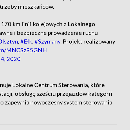
potrzeby mieszkańców.
 170 km linii kolejowych z Lokalnego
rawne i bezpieczne prowadzenie ruchu
Olsztyn
,
#Ełk
,
#Szymany
. Projekt realizowany
.com/MNCSz95GNH
24, 2020
onuje Lokalne Centrum Sterowania, które
tacji, obsługę sześciu przejazdów kategorii
, co zapewnia nowoczesny system sterowania