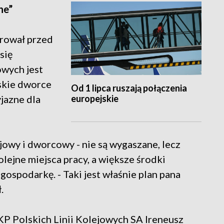
ne”
arował przed
się
owych jest
skie dworce
Od 1 lipca ruszają połączenia
europejskie
yjazne dla
jowy i dworcowy - nie są wygaszane, lecz
lejne miejsca pracy, a większe środki
gospodarkę. - Taki jest właśnie plan pana
.
KP Polskich Linii Kolejowych SA Ireneusz