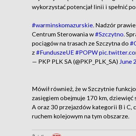
wykorzystać potencjał linii i spełnić 
#warminskomazurskie
. Nadzór prawie
Centrum Sterowania w
#Szczytno
. Sp
pociągów na trasach ze Szczytna do
#
z
#FunduszeUE
#POPW
pic.twitter
— PKP PLK SA (@PKP_PLK_SA)
June 
Mówił również, że w Szczytnie funkcj
zasięgiem obejmuje 170 km, dziewięć s
A oraz 30 przejazdów kategorii B i C
ruchem kolejowym na tym obszarze.