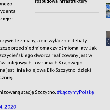
rozbudowa infrastruktury
żonego
zydenta
zieje -
czywiste zmiany, a nie wyłącznie debaty
eszcze przed siedmioma czy ośmioma laty. Jak
zczycieńskiego dworca realizowany jest w
ów kolejowych, a w ramach Krajowego
est linia kolejowa Ełk-Szczytno, dzięki
czniej.
izowaną stację Szczytno.
#ŁączymyPolskę
4, 2020