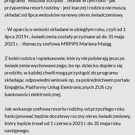
programu "Rodzina 500 plus". Jednak w tym roku - jak
przypomina resort rodziny - jest inaczej i rodzice nie muszą
składać od lipca wniosków na nowy okres świadczeniowy.
- W oparciu o wnioski składane w ubiegłym roku, czyli od 1
lipca 2019 r., świadczenia zostały przyznane aż do 31 maja
2021 r. - tłumaczy szefowa MRPiPS Marlena Maląg.
Z kolei rodzice i opiekunowie, którzy nie pobierają jeszcze
świadczenia wychowawczego, bo np. dziecko dopiero się
urodziło, w każdej chwili mogą przystąpić do programu
składając odpowiedni wniosek np. za pośrednictwem portalu
Emp@tia, Platformy Usług Elektronicznych ZUS czy
bankowości elektronicznej.
Jak wskazuje szefowa resortu rodziny, od przyszłego roku
funkcjonować będzie docelowy roczny okres świadczeniowy,
który będzie trwał od 1 czerwca 2021 r. do 31 maja roku
następnego.