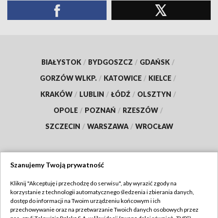
BIAŁYSTOK
/
BYDGOSZCZ
/
GDAŃSK
/
GORZÓW WLKP.
/
KATOWICE
/
KIELCE
/
KRAKÓW
/
LUBLIN
/
ŁÓDŹ
/
OLSZTYN
/
OPOLE
/
POZNAŃ
/
RZESZÓW
/
SZCZECIN
/
WARSZAWA
/
WROCŁAW
Szanujemy Twoją prywatność
Dołącz do nas:
Kliknij "Akceptuję i przechodzę do serwisu", aby wyrazić zgody na
korzystanie z technologii automatycznego śledzenia i zbierania danych,
TVP
dostęp do informacji na Twoim urządzeniu końcowym i ich
Abonament TVP
przechowywanie oraz na przetwarzanie Twoich danych osobowych przez
Regulamin TVP