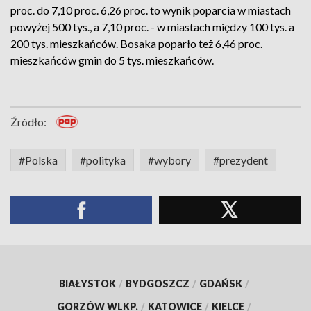
proc. do 7,10 proc. 6,26 proc. to wynik poparcia w miastach
powyżej 500 tys., a 7,10 proc. - w miastach między 100 tys. a
200 tys. mieszkańców. Bosaka poparło też 6,46 proc.
mieszkańców gmin do 5 tys. mieszkańców.
Źródło:
#Polska
#polityka
#wybory
#prezydent
BIAŁYSTOK
/
BYDGOSZCZ
/
GDAŃSK
/
GORZÓW WLKP.
/
KATOWICE
/
KIELCE
/