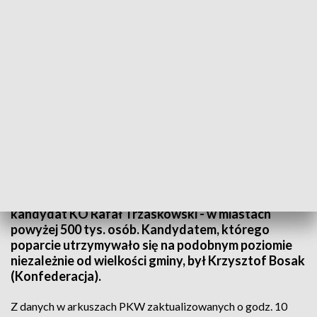
Prezydent RP Andrzej Duda (fot. PAP/Adam Warżawa)
W niedzielnych wyborach prezydent Andrzej Duda
uzyskał najlepszy wynik w gminach do 5 tys. osób, a
kandydat KO Rafał Trzaskowski - w miastach
powyżej 500 tys. osób. Kandydatem, którego
poparcie utrzymywało się na podobnym poziomie
niezależnie od wielkości gminy, był Krzysztof Bosak
(Konfederacja).
Z danych w arkuszach PKW zaktualizowanych o godz. 10