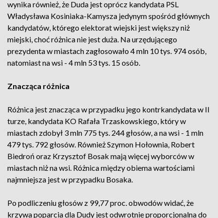
wynika również, że Duda jest oprócz kandydata PSL
Władysława Kosiniaka-Kamysza jedynym spośród głównych
kandydatów, którego elektorat wiejski jest większy niż
miejski, choć różnica nie jest duża. Na urzędującego
prezydenta w miastach zagłosowało 4 mln 10 tys. 974 osób,
natomiast na wsi - 4 mln 53 tys. 15 osób.
Znacząca różnica
Różnica jest znacząca w przypadku jego kontrkandydata w II
turze, kandydata KO Rafała Trzaskowskiego, który w
miastach zdobył 3 mln 775 tys. 244 głosów, a na wsi - 1 mln
479 tys. 792 głosów. Również Szymon Hołownia, Robert
Biedroń oraz Krzysztof Bosak mają więcej wyborców w
miastach niż na wsi. Różnica między obiema wartościami
najmniejsza jest w przypadku Bosaka.
Po podliczeniu głosów z 99,77 proc. obwodów widać, że
krzywa poparcia dla Dudy jest odwrotnie proporcjonalna do