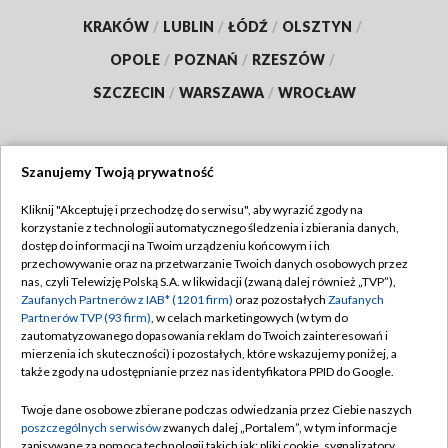
KRAKÓW
/
LUBLIN
/
ŁÓDŹ
/
OLSZTYN
/
OPOLE
/
POZNAŃ
/
RZESZÓW
/
SZCZECIN
/
WARSZAWA
/
WROCŁAW
Szanujemy Twoją prywatność
Dołącz do nas:
Kliknij "Akceptuję i przechodzę do serwisu", aby wyrazić zgody na
korzystanie z technologii automatycznego śledzenia i zbierania danych,
TVP
dostęp do informacji na Twoim urządzeniu końcowym i ich
Abonament TVP
przechowywanie oraz na przetwarzanie Twoich danych osobowych przez
Regulamin TVP
nas, czyli Telewizję Polską S.A. w likwidacji (zwaną dalej również „TVP”),
Emisja w TVP
Zaufanych Partnerów z IAB* (1201 firm)
Polityka prywatności
oraz pozostałych
Zaufanych
Partnerów TVP (93 firm)
, w celach marketingowych (w tym do
Centrum informacji TVP
Moje zgody
zautomatyzowanego dopasowania reklam do Twoich zainteresowań i
mierzenia ich skuteczności) i pozostałych, które wskazujemy poniżej, a
Naziemna Telewizja Cyfrowa
Pomoc
także zgody na udostępnianie przez nas identyfikatora PPID do Google.
Sklep TVP
Biuro reklamy
Twoje dane osobowe zbierane podczas odwiedzania przez Ciebie naszych
Rada Programowa
poszczególnych serwisów
zwanych dalej „Portalem”, w tym informacje
Kontakt
zapisywane za pomocą technologii takich jak: pliki cookie, sygnalizatory