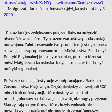
https://t.co/gaLwMcXzNY
pic.twitter.com/0cmUzxUwsG
— Małgorzata Jarosińska-Jedynak (@M_Jarosinska)
July 3,
2020
- Po raz kolejny zwiększamy pulę środków na pożyczki
płynnościowe dla firm. Tym razem wartość wsparcia zostaje
podwojona. Zainteresowanie tym produktem jest ogromne, a
rozwiązanie zaproponowane przez Ministerstwo Funduszy i
Polityki Regionalnej jest uszyte na miarę potrzeb biznesu -
mówi Małgorzata Jarosińska-Jedynak, minister funduszy i
polityki regionalnej.
Pożyczek udzielają instytucje współpracujące z Bankiem
Gospodarstwa Krajowego. Część pieniędzy z nowej puli 500
mln zł trafi do instytucji, które dostały wnioski od
przedsiębiorców na dużo większą kwotę niż mogły przyznać.
Skorzystają na tym firmy, które złożyły wniosek, ale z
powodu wyczerpania puli nie mogły otrzymać funduszy.