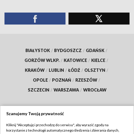
BIAŁYSTOK
/
BYDGOSZCZ
/
GDAŃSK
/
GORZÓW WLKP.
/
KATOWICE
/
KIELCE
/
KRAKÓW
/
LUBLIN
/
ŁÓDŹ
/
OLSZTYN
/
OPOLE
/
POZNAŃ
/
RZESZÓW
/
SZCZECIN
/
WARSZAWA
/
WROCŁAW
Szanujemy Twoją prywatność
Dołącz do nas:
Kliknij "Akceptuję i przechodzę do serwisu", aby wyrazić zgody na
korzystanie z technologii automatycznego śledzenia i zbierania danych,
TVP