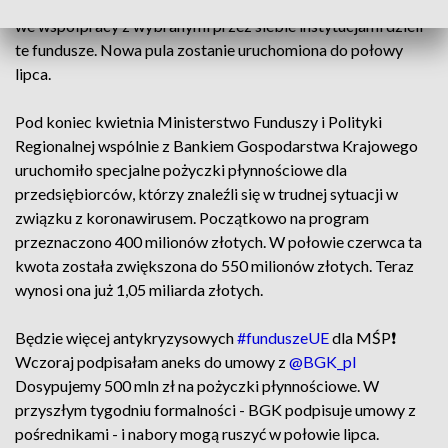
aneks do umowy z Bankiem Gospodarstwa Krajowego, który
we współpracy z wybranymi przez siebie instytucjami dzieli
te fundusze. Nowa pula zostanie uruchomiona do połowy
lipca.
Pod koniec kwietnia Ministerstwo Funduszy i Polityki
Regionalnej wspólnie z Bankiem Gospodarstwa Krajowego
uruchomiło specjalne pożyczki płynnościowe dla
przedsiębiorców, którzy znaleźli się w trudnej sytuacji w
związku z koronawirusem. Początkowo na program
przeznaczono 400 milionów złotych. W połowie czerwca ta
kwota została zwiększona do 550 milionów złotych. Teraz
wynosi ona już 1,05 miliarda złotych.
Będzie więcej antykryzysowych
#funduszeUE
dla MŚP❗️
Wczoraj podpisałam aneks do umowy z
@BGK_pl
Dosypujemy 500 mln zł na pożyczki płynnościowe. W
przyszłym tygodniu formalności - BGK podpisuje umowy z
pośrednikami - i nabory mogą ruszyć w połowie lipca.