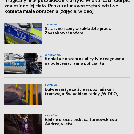
Tragiczny finał poszukiwań Marty K. W okolicach Cierpic
znaleziono jej ciało. Prokuratura wszczęła śledztwo,
kobieta miała obrażenia [zdjęcia, wideo]
POZNAŃ
Straszne sceny w zakładzie pracy.
Zaatakował nożem
WARSZAWA
Kobieta z nożem na ulicy. Nie reagowała
na polecenia, raniła policjanta
POZNAŃ
Bulwersujące zajście w poznańskim
tramwaju. Świadkiem radny [WIDEO]
KRAKÓW
Będzie proces biskupa tarnowskiego
Andrzeja Jeża