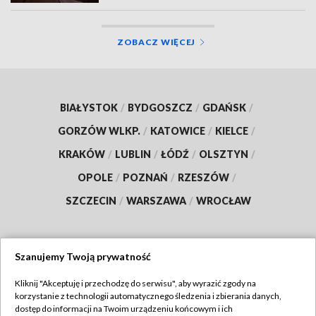
ZOBACZ WIĘCEJ
BIAŁYSTOK
/
BYDGOSZCZ
/
GDAŃSK
/
GORZÓW WLKP.
/
KATOWICE
/
KIELCE
/
KRAKÓW
/
LUBLIN
/
ŁÓDŹ
/
OLSZTYN
/
OPOLE
/
POZNAŃ
/
RZESZÓW
/
SZCZECIN
/
WARSZAWA
/
WROCŁAW
Szanujemy Twoją prywatność
Dołącz do nas:
Kliknij "Akceptuję i przechodzę do serwisu", aby wyrazić zgody na
korzystanie z technologii automatycznego śledzenia i zbierania danych,
TVP
dostęp do informacji na Twoim urządzeniu końcowym i ich