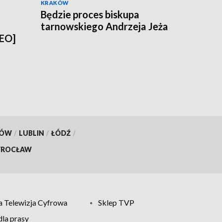
KRAKÓW
Będzie proces biskupa
tarnowskiego Andrzeja Jeża
DEO]
KÓW
/
LUBLIN
/
ŁÓDŹ
/
ROCŁAW
 Telewizja Cyfrowa
Sklep TVP
la prasy