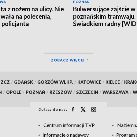
AWA
POZNAŃ
ta z nożem na ulicy. Nie
Bulwersujące zajście w
wała na polecenia,
poznańskim tramwaju.
 policjanta
Świadkiem radny [WI
ZOBACZ WIĘCEJ
SZCZ
/
GDAŃSK
/
GORZÓW WLKP.
/
KATOWICE
/
KIELCE
/
KRA
N
/
OPOLE
/
POZNAŃ
/
RZESZÓW
/
SZCZECIN
/
WARSZAWA
/
W
Dołącz do nas:
Centrum informacji TVP
Naziemna
Informacje o nadawcy
Program d