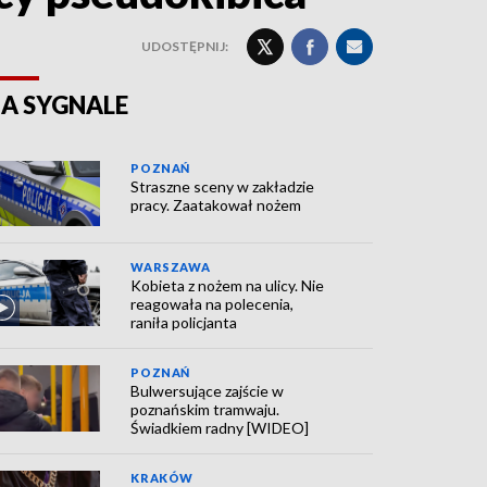
UDOSTĘPNIJ:
A SYGNALE
POZNAŃ
Straszne sceny w zakładzie
pracy. Zaatakował nożem
WARSZAWA
Kobieta z nożem na ulicy. Nie
reagowała na polecenia,
raniła policjanta
POZNAŃ
Bulwersujące zajście w
poznańskim tramwaju.
Świadkiem radny [WIDEO]
KRAKÓW