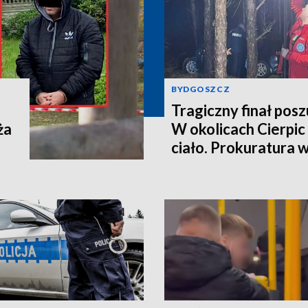
BYDGOSZCZ
Tragiczny finał pos
ża
W okolicach Cierpic 
ciało. Prokuratura 
kobieta miała obraże
wideo]