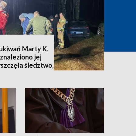
zukiwań Marty K.
znaleziono jej
wszczęła śledztwo,
nia [zdjęcia,