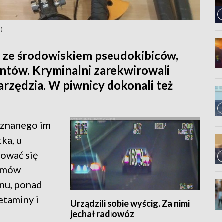
a)
y ze środowiskiem pseudokibiców,
antów. Kryminalni zarekwirowali
arzędzia. W piwnicy dokonali też
 znanego im
ka, u
dować się
ramów
nu, ponad
etaminy i
Urządzili sobie wyścig. Za nimi
jechał radiowóz