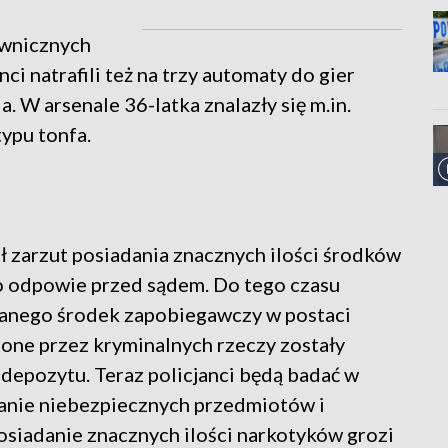
iwnicznych
i natrafili też na trzy automaty do gier
 W arsenale 36-latka znalazły się m.in.
typu tonfa.
ł zarzut posiadania znacznych ilości środków
o odpowie przed sądem. Do tego czasu
anego środek zapobiegawczy w postaci
ione przez kryminalnych rzeczy zostały
 depozytu. Teraz policjanci będą badać w
danie niebezpiecznych przedmiotów i
siadanie znacznych ilości narkotyków grozi