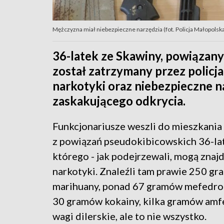
Mężczyzna miał niebezpieczne narzędzia (fot. Policja Małopolsk
36-latek ze Skawiny, powiązan
został zatrzymany przez policj
narkotyki oraz niebezpieczne n
zaskakującego odkrycia.
Funkcjonariusze weszli do mieszkania
z powiązań pseudokibicowskich 36-lat
którego - jak podejrzewali, mogą znaj
narkotyki. Znaleźli tam prawie 250 g
marihuany, ponad 67 gramów mefedro
30 gramów kokainy, kilka gramów amf
wagi dilerskie, ale to nie wszystko.