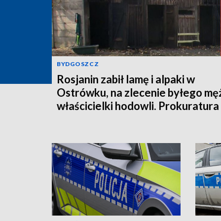
BYDGOSZCZ
Rosjanin zabił lamę i alpaki w
Ostrówku, na zlecenie byłego mę
właścicielki hodowli. Prokuratura
wysłała akt oskarżenia!