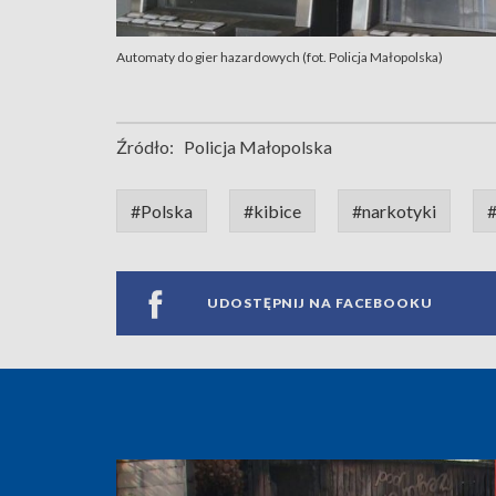
Automaty do gier hazardowych (fot. Policja Małopolska)
Źródło:
Policja Małopolska
#Polska
#kibice
#narkotyki
#
UDOSTĘPNIJ NA FACEBOOKU