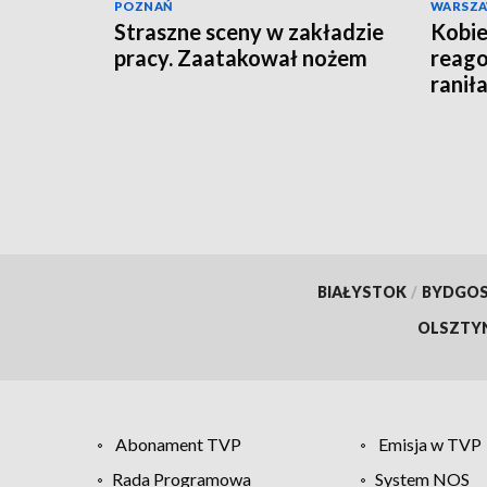
POZNAŃ
WARSZ
Straszne sceny w zakładzie
Kobie
pracy. Zaatakował nożem
reago
raniła
BIAŁYSTOK
/
BYDGO
OLSZTY
Abonament TVP
Emisja w TVP
Rada Programowa
System NOS