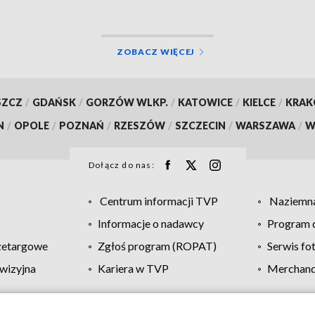
ZOBACZ WIĘCEJ
SZCZ
/
GDAŃSK
/
GORZÓW WLKP.
/
KATOWICE
/
KIELCE
/
KRA
N
/
OPOLE
/
POZNAŃ
/
RZESZÓW
/
SZCZECIN
/
WARSZAWA
/
W
Dołącz do nas:
Centrum informacji TVP
Naziemna
Informacje o nadawcy
Program d
zetargowe
Zgłoś program (ROPAT)
Serwis fo
wizyjna
Kariera w TVP
Merchandi