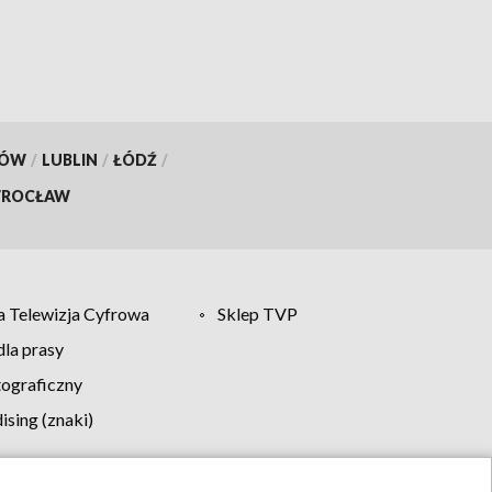
KÓW
/
LUBLIN
/
ŁÓDŹ
/
ROCŁAW
 Telewizja Cyfrowa
Sklep TVP
la prasy
tograficzny
sing (znaki)