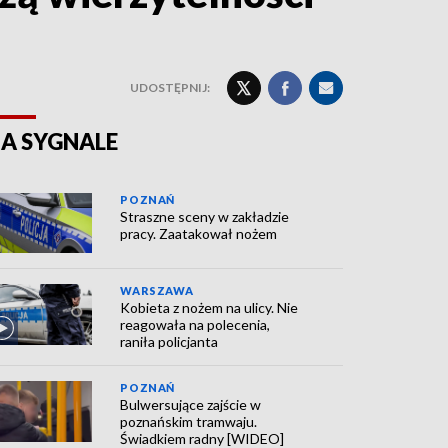
UDOSTĘPNIJ:
A SYGNALE
POZNAŃ
Straszne sceny w zakładzie
pracy. Zaatakował nożem
WARSZAWA
Kobieta z nożem na ulicy. Nie
reagowała na polecenia,
raniła policjanta
POZNAŃ
Bulwersujące zajście w
poznańskim tramwaju.
Świadkiem radny [WIDEO]