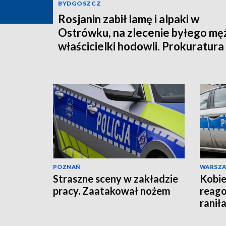
BYDGOSZCZ
Rosjanin zabił lamę i alpaki w
Ostrówku, na zlecenie byłego mę
właścicielki hodowli. Prokuratura
wysłała akt oskarżenia!
POZNAŃ
WARSZ
Straszne sceny w zakładzie
Kobie
pracy. Zaatakował nożem
reago
raniła