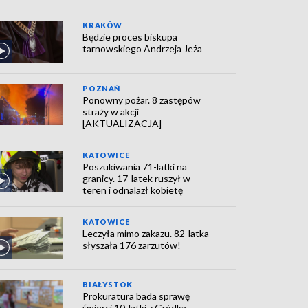
KRAKÓW
Będzie proces biskupa
tarnowskiego Andrzeja Jeża
POZNAŃ
Ponowny pożar. 8 zastępów
straży w akcji
[AKTUALIZACJA]
KATOWICE
Poszukiwania 71-latki na
granicy. 17-latek ruszył w
teren i odnalazł kobietę
KATOWICE
Leczyła mimo zakazu. 82-latka
słyszała 176 zarzutów!
BIAŁYSTOK
Prokuratura bada sprawę
śmierci 10-latki z Gródka