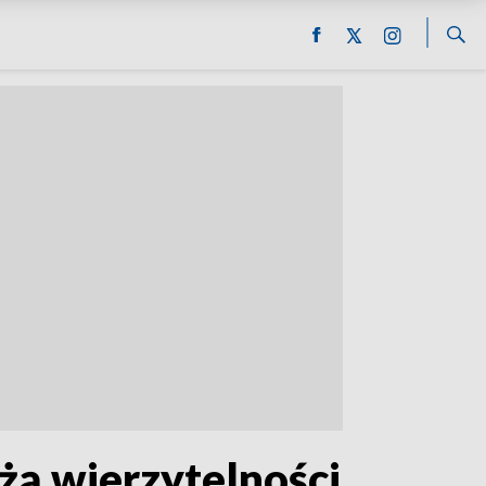
żą wierzytelności