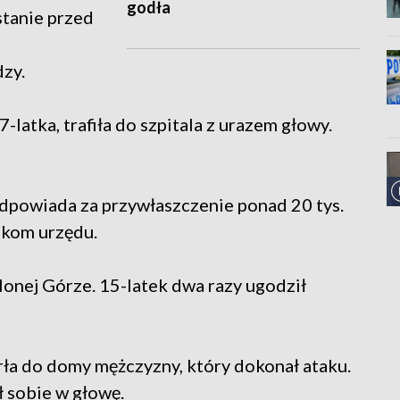
godła
stanie przed
dzy.
7-latka, trafiła do szpitala z urazem głowy.
odpowiada za przywłaszczenie ponad 20 tys.
ikom urzędu.
lonej Górze. 15-latek dwa razy ugodził
arła do domy mężczyzny, który dokonał ataku.
ł sobie w głowę.