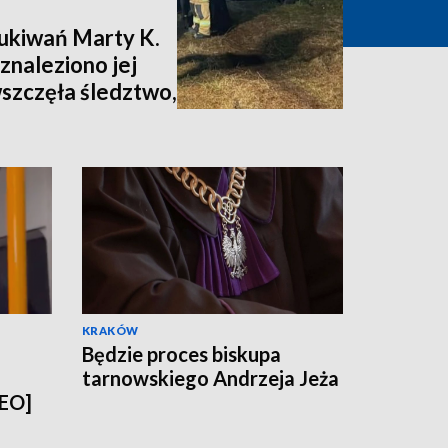
zukiwań Marty K.
znaleziono jej
wszczęła śledztwo,
nia [zdjęcia,
KRAKÓW
Będzie proces biskupa
tarnowskiego Andrzeja Jeża
DEO]