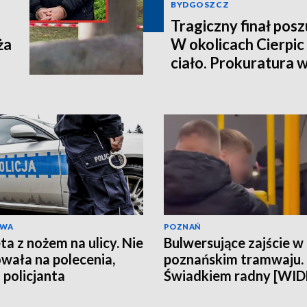
BYDGOSZCZ
Tragiczny finał pos
ża
W okolicach Cierpic 
ciało. Prokuratura 
kobieta miała obraże
wideo]
AWA
POZNAŃ
ta z nożem na ulicy. Nie
Bulwersujące zajście w
wała na polecenia,
poznańskim tramwaju.
 policjanta
Świadkiem radny [WI