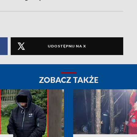
UDOSTĘPNIJ NA X
ZOBACZ TAKŻE