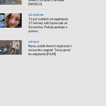
[WIDEO]
SZCZECIN
To już tydzień od zaginięcia
17-letniej Julii Szymczak ze
Szczecina. Policja apeluje o
pomoc
OPOLE
Nysa: pobili dwóch mężczyzn i
wszystko nagrali. Teraz grozi
im więzienie [FILM]