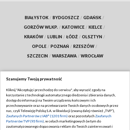
BIAŁYSTOK
/
BYDGOSZCZ
/
GDAŃSK
/
GORZÓW WLKP.
/
KATOWICE
/
KIELCE
/
KRAKÓW
/
LUBLIN
/
ŁÓDŹ
/
OLSZTYN
/
OPOLE
/
POZNAŃ
/
RZESZÓW
/
SZCZECIN
/
WARSZAWA
/
WROCŁAW
Szanujemy Twoją prywatność
Dołącz do nas:
Kliknij "Akceptuję i przechodzę do serwisu", aby wyrazić zgody na
korzystanie z technologii automatycznego śledzenia i zbierania danych,
TVP
dostęp do informacji na Twoim urządzeniu końcowym i ich
Abonament TVP
przechowywanie oraz na przetwarzanie Twoich danych osobowych przez
Regulamin TVP
nas, czyli Telewizję Polską S.A. w likwidacji (zwaną dalej również „TVP”),
Emisja w TVP
Polityka prywatności
Zaufanych Partnerów z IAB* (1201 firm)
oraz pozostałych
Zaufanych
Partnerów TVP (93 firm)
, w celach marketingowych (w tym do
Centrum informacji TVP
Moje zgody
zautomatyzowanego dopasowania reklam do Twoich zainteresowań i