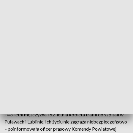
Dwie osoby zostały poszkodowane spadając piętro niżej (fot. Policja Lubelska)
Dwie osoby trafiły do szpitala po tym, jak zawalił
się pod nimi strop budynku jednorodzinnego,
przeznaczonego na sprzedaż w gminie Wąwolnica
(woj. lubelskie). Do wypadku doszło w trakcie
oglądania domu – poinformowała w poniedziałek
policja.
- 43-letni mężczyzna i 62-letnia kobieta trafili do szpitali w
Puławach i Lublinie. Ich życiu nie zagraża niebezpieczeństwo
– poinformowała oficer prasowy Komendy Powiatowej