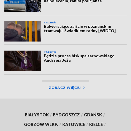
na polecenia, raniła policjanta
POZNAŃ
Bulwersujące zajście w poznańskim
tramwaju. Świadkiem radny [WIDEO]
KRAKÓW
Będzie proces biskupa tarnowskiego
Andrzeja Jeża
ZOBACZ WIĘCEJ
BIAŁYSTOK
/
BYDGOSZCZ
/
GDAŃSK
/
GORZÓW WLKP.
/
KATOWICE
/
KIELCE
/