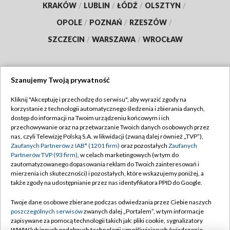
KRAKÓW
/
LUBLIN
/
ŁÓDŹ
/
OLSZTYN
/
OPOLE
/
POZNAŃ
/
RZESZÓW
/
SZCZECIN
/
WARSZAWA
/
WROCŁAW
Szanujemy Twoją prywatność
Dołącz do nas:
Kliknij "Akceptuję i przechodzę do serwisu", aby wyrazić zgody na
korzystanie z technologii automatycznego śledzenia i zbierania danych,
TVP
dostęp do informacji na Twoim urządzeniu końcowym i ich
Abonament TVP
przechowywanie oraz na przetwarzanie Twoich danych osobowych przez
Regulamin TVP
nas, czyli Telewizję Polską S.A. w likwidacji (zwaną dalej również „TVP”),
Emisja w TVP
Polityka prywatności
Zaufanych Partnerów z IAB* (1201 firm)
oraz pozostałych
Zaufanych
Partnerów TVP (93 firm)
, w celach marketingowych (w tym do
Centrum informacji TVP
Moje zgody
zautomatyzowanego dopasowania reklam do Twoich zainteresowań i
mierzenia ich skuteczności) i pozostałych, które wskazujemy poniżej, a
Naziemna Telewizja Cyfrowa
Pomoc
także zgody na udostępnianie przez nas identyfikatora PPID do Google.
Sklep TVP
Biuro reklamy
Twoje dane osobowe zbierane podczas odwiedzania przez Ciebie naszych
Rada Programowa
Kontakt
poszczególnych serwisów
zwanych dalej „Portalem”, w tym informacje
zapisywane za pomocą technologii takich jak: pliki cookie, sygnalizatory
System NOS
WWW lub innych podobnych technologii umożliwiających świadczenie