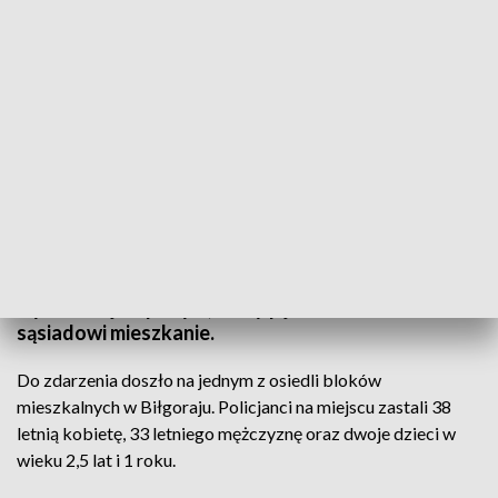
Pijani opiekowali się dziećmi, wpadli po zalaniu (fot. PAP)
Matka dzieci miała w organizmie ponad promil
alkoholu, a ojciec prawie 2,5 promila. Zdarzenie
wyszło na jaw po tym, kiedy pijani rodzice zalali
sąsiadowi mieszkanie.
Do zdarzenia doszło na jednym z osiedli bloków
mieszkalnych w Biłgoraju. Policjanci na miejscu zastali 38
letnią kobietę, 33 letniego mężczyznę oraz dwoje dzieci w
wieku 2,5 lat i 1 roku.