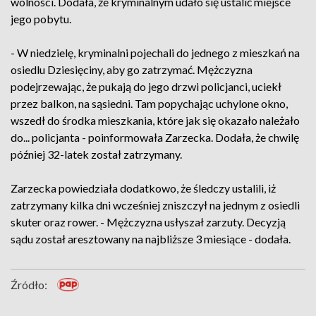
wolności. Dodała, że kryminalnym udało się ustalić miejsce
jego pobytu.
- W niedzielę, kryminalni pojechali do jednego z mieszkań na
osiedlu Dziesięciny, aby go zatrzymać. Mężczyzna
podejrzewając, że pukają do jego drzwi policjanci, uciekł
przez balkon, na sąsiedni. Tam popychając uchylone okno,
wszedł do środka mieszkania, które jak się okazało należało
do... policjanta - poinformowała Zarzecka. Dodała, że chwilę
później 32-latek został zatrzymany.
Zarzecka powiedziała dodatkowo, że śledczy ustalili, iż
zatrzymany kilka dni wcześniej zniszczył na jednym z osiedli
skuter oraz rower. - Mężczyzna usłyszał zarzuty. Decyzją
sądu został aresztowany na najbliższe 3 miesiące - dodała.
Źródło: