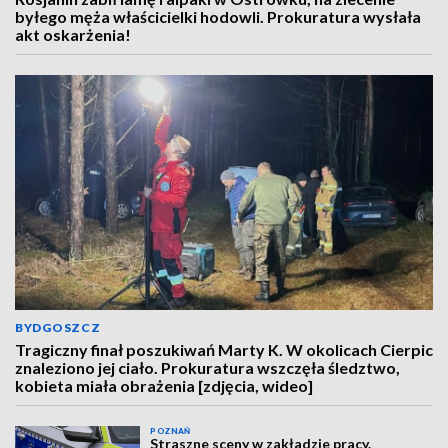
byłego męża właścicielki hodowli. Prokuratura wysłała
akt oskarżenia!
BYDGOSZCZ
Tragiczny finał poszukiwań Marty K. W okolicach Cierpic
znaleziono jej ciało. Prokuratura wszczęła śledztwo,
kobieta miała obrażenia [zdjęcia, wideo]
POZNAŃ
Straszne sceny w zakładzie pracy.