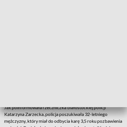
Już po chwili poszukiwany został zatrzymany przez funkcjonariuszy z
białostockiej „patrolówki” (KMP Białystok)
Poszukiwany do odbycia kary w więzieniu uciekał
przed policjantami przez balkon. Przeskoczył na
sąsiedni i dostał się do mieszkania, które należało
do... policjanta - informuje we wtorek o
niecodziennym zatrzymaniu policja.
Jak poinformowała rzeczniczka białostockiej policji
Katarzyna Zarzecka, policja poszukiwała 32-letniego
mężczyzny, który miał do odbycia karę 3,5 roku pozbawienia