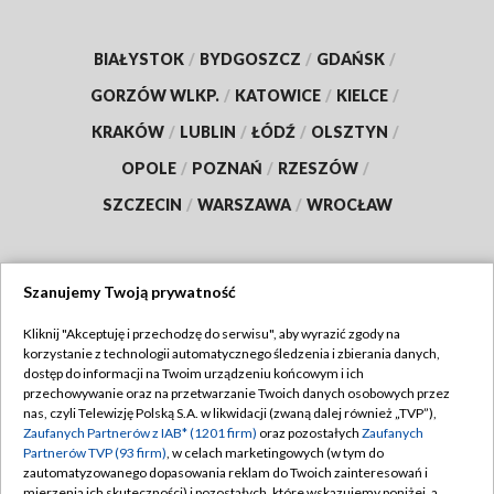
BIAŁYSTOK
/
BYDGOSZCZ
/
GDAŃSK
/
GORZÓW WLKP.
/
KATOWICE
/
KIELCE
/
KRAKÓW
/
LUBLIN
/
ŁÓDŹ
/
OLSZTYN
/
OPOLE
/
POZNAŃ
/
RZESZÓW
/
SZCZECIN
/
WARSZAWA
/
WROCŁAW
Szanujemy Twoją prywatność
Dołącz do nas:
Kliknij "Akceptuję i przechodzę do serwisu", aby wyrazić zgody na
korzystanie z technologii automatycznego śledzenia i zbierania danych,
TVP
dostęp do informacji na Twoim urządzeniu końcowym i ich
Abonament TVP
przechowywanie oraz na przetwarzanie Twoich danych osobowych przez
Regulamin TVP
nas, czyli Telewizję Polską S.A. w likwidacji (zwaną dalej również „TVP”),
Emisja w TVP
Polityka prywatności
Zaufanych Partnerów z IAB* (1201 firm)
oraz pozostałych
Zaufanych
Partnerów TVP (93 firm)
, w celach marketingowych (w tym do
Centrum informacji TVP
Moje zgody
zautomatyzowanego dopasowania reklam do Twoich zainteresowań i
mierzenia ich skuteczności) i pozostałych, które wskazujemy poniżej, a