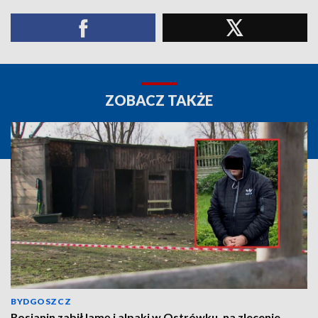
ZOBACZ TAKŻE
BYDGOSZCZ
Rosjanin zabił lamę i alpaki w Ostrówku, na zlecenie