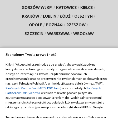
GORZÓW WLKP.
/
KATOWICE
/
KIELCE
/
KRAKÓW
/
LUBLIN
/
ŁÓDŹ
/
OLSZTYN
/
OPOLE
/
POZNAŃ
/
RZESZÓW
/
SZCZECIN
/
WARSZAWA
/
WROCŁAW
Szanujemy Twoją prywatność
Dołącz do nas:
Kliknij "Akceptuję i przechodzę do serwisu", aby wyrazić zgody na
korzystanie z technologii automatycznego śledzenia i zbierania danych,
TVP
dostęp do informacji na Twoim urządzeniu końcowym i ich
Abonament TVP
przechowywanie oraz na przetwarzanie Twoich danych osobowych przez
Regulamin TVP
nas, czyli Telewizję Polską S.A. w likwidacji (zwaną dalej również „TVP”),
Emisja w TVP
Zaufanych Partnerów z IAB* (1201 firm)
Polityka prywatności
oraz pozostałych
Zaufanych
Partnerów TVP (93 firm)
, w celach marketingowych (w tym do
Centrum informacji TVP
Moje zgody
zautomatyzowanego dopasowania reklam do Twoich zainteresowań i
mierzenia ich skuteczności) i pozostałych, które wskazujemy poniżej, a
Naziemna Telewizja Cyfrowa
Pomoc
także zgody na udostępnianie przez nas identyfikatora PPID do Google.
Sklep TVP
Biuro reklamy
Twoje dane osobowe zbierane podczas odwiedzania przez Ciebie naszych