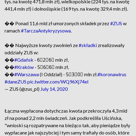
tys. na kwotę 471,8 mln zł), wielkopolskie (224 tys. na kwotę
441,4 mln zł) i dolnośląskie (169 tys. na kwotę 329,4 mln zł).
�� Ponad 11,6 mld zł umorzonych składek przez
#ZUS
w
ramach
#TarczaAntykryzysowa
.
�� Najwyższe kwoty zwolnień ze
#składki
zrealizowały
oddziały ZUS w:
��
#Gdańsk
- 6⃣2⃣6⃣ mln zł,
��
#Kraków
- 5⃣6⃣6⃣ mln zł,
��
#Warszawa
(I Oddział) - 5⃣3⃣0⃣ mln zł.
#koronawirus
#daneZUS
pic.twitter.com/WQ96Xj74el
— ZUS (@zus_pl)
July 14, 2020
Łączna wypłacona dotychczas kwota przekroczyła 4,3 mld
zł na ponad 2,2 mln świadczeń. Jak podkreśliła Uścińska,
"wnioski są rozpatrywane na bieżąco tak, aby pieniądze były
wypłacane jak najszybciej i tym samy trafiały do osób, które