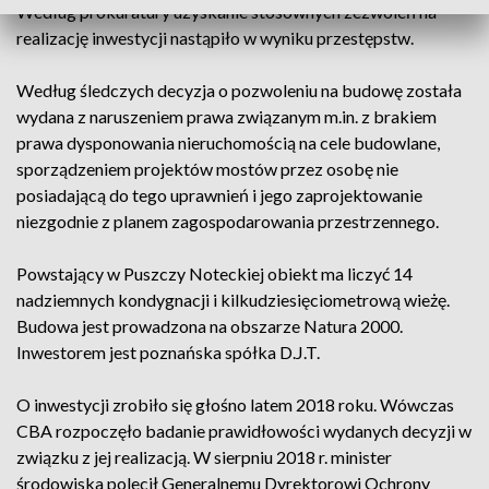
Według prokuratury uzyskanie stosownych zezwoleń na
realizację inwestycji nastąpiło w wyniku przestępstw.
Według śledczych decyzja o pozwoleniu na budowę została
wydana z naruszeniem prawa związanym m.in. z brakiem
prawa dysponowania nieruchomością na cele budowlane,
sporządzeniem projektów mostów przez osobę nie
posiadającą do tego uprawnień i jego zaprojektowanie
niezgodnie z planem zagospodarowania przestrzennego.
Powstający w Puszczy Noteckiej obiekt ma liczyć 14
nadziemnych kondygnacji i kilkudziesięciometrową wieżę.
Budowa jest prowadzona na obszarze Natura 2000.
Inwestorem jest poznańska spółka D.J.T.
O inwestycji zrobiło się głośno latem 2018 roku. Wówczas
CBA rozpoczęło badanie prawidłowości wydanych decyzji w
związku z jej realizacją. W sierpniu 2018 r. minister
środowiska polecił Generalnemu Dyrektorowi Ochrony