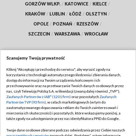
GORZÓW WLKP.
/
KATOWICE
/
KIELCE
/
KRAKÓW
/
LUBLIN
/
ŁÓDŹ
/
OLSZTYN
/
OPOLE
/
POZNAŃ
/
RZESZÓW
/
SZCZECIN
/
WARSZAWA
/
WROCŁAW
Szanujemy Twoją prywatność
Dołącz do nas:
Kliknij "Akceptuję i przechodzę do serwisu", aby wyrazić zgody na
korzystanie z technologii automatycznego śledzenia i zbierania danych,
TVP
dostęp do informacji na Twoim urządzeniu końcowym i ich
Abonament TVP
przechowywanie oraz na przetwarzanie Twoich danych osobowych przez
Regulamin TVP
nas, czyli Telewizję Polską S.A. w likwidacji (zwaną dalej również „TVP”),
Emisja w TVP
Polityka prywatności
Zaufanych Partnerów z IAB* (1201 firm)
oraz pozostałych
Zaufanych
Partnerów TVP (93 firm)
, w celach marketingowych (w tym do
Centrum informacji TVP
Moje zgody
zautomatyzowanego dopasowania reklam do Twoich zainteresowań i
mierzenia ich skuteczności) i pozostałych, które wskazujemy poniżej, a
Naziemna Telewizja Cyfrowa
Pomoc
także zgody na udostępnianie przez nas identyfikatora PPID do Google.
Sklep TVP
Biuro reklamy
Twoje dane osobowe zbierane podczas odwiedzania przez Ciebie naszych
Rada Programowa
poszczególnych serwisów
zwanych dalej „Portalem”, w tym informacje