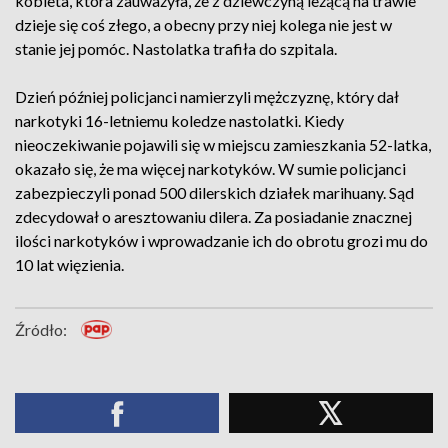
kobieta, która zauważyła, że z dziewczyną leżącą na trawie
dzieje się coś złego, a obecny przy niej kolega nie jest w
stanie jej pomóc. Nastolatka trafiła do szpitala.
Dzień później policjanci namierzyli mężczyznę, który dał
narkotyki 16-letniemu koledze nastolatki. Kiedy
nieoczekiwanie pojawili się w miejscu zamieszkania 52-latka,
okazało się, że ma więcej narkotyków. W sumie policjanci
zabezpieczyli ponad 500 dilerskich działek marihuany. Sąd
zdecydował o aresztowaniu dilera. Za posiadanie znacznej
ilości narkotyków i wprowadzanie ich do obrotu grozi mu do
10 lat więzienia.
Źródło: