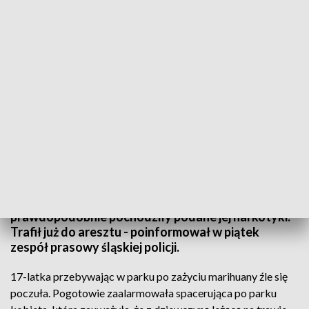
Dzień później policjanci namierzyli mężczyznę, który dał narkotyki 16-letniemu
koledze nastolatki (Policja Śląska)
17-letnia mieszkanka Jastrzębia Zdroju (woj.
śląskie) trafiła do szpitala po zażyciu marihuany.
Policja zatrzymała dilera, od którego
prawdopodobnie pochodziły podane jej narkotyki.
Trafił już do aresztu - poinformował w piątek
zespół prasowy śląskiej policji.
17-latka przebywając w parku po zażyciu marihuany źle się
poczuła. Pogotowie zaalarmowała spacerująca po parku