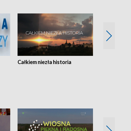
Całkiem niezła historia
Sanatoria