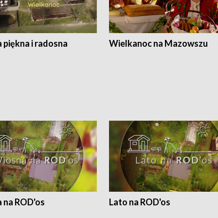
 piękna i radosna
Wielkanoc na Mazowszu
 na ROD'os
Lato na ROD'os