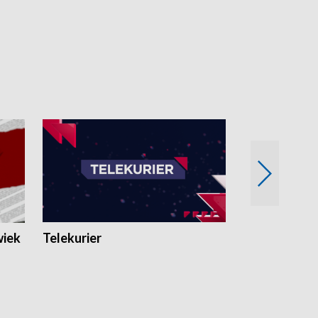
wiek
Telekurier
Kryminalna 