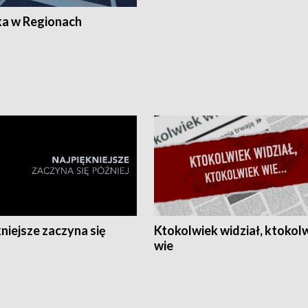
ka w Regionach
niejsze zaczyna się
Ktokolwiek widział, ktokol
wie