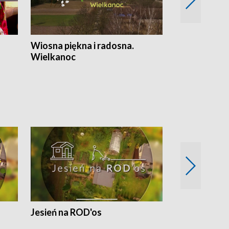
Wiosna piękna i radosna.
Gwiazdy od 
Wielkanoc
gwiazdki
Jesień na ROD'os
Dlaczego kr