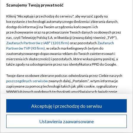
Szanujemy Twoją prywatność
Dołącz do nas:
Kliknij "Akceptuję i przechodzę do serwisu", aby wyrazić zgody na
korzystanie z technologii automatycznego śledzenia i zbierania danych,
TVP
dostęp do informacji na Twoim urządzeniu końcowym i ich
Abonament TVP
przechowywanie oraz na przetwarzanie Twoich danych osobowych przez
Regulamin TVP
nas, czyli Telewizję Polską S.A. w likwidacji (zwaną dalej również „TVP”),
Emisja w TVP
Zaufanych Partnerów z IAB* (1201 firm)
oraz pozostałych
Zaufanych
Polityka prywatności
Partnerów TVP (93 firm)
, w celach marketingowych (w tym do
Centrum informacji TVP
Moje zgody
zautomatyzowanego dopasowania reklam do Twoich zainteresowań i
mierzenia ich skuteczności) i pozostałych, które wskazujemy poniżej, a
Naziemna Telewizja Cyfrowa
Pomoc
także zgody na udostępnianie przez nas identyfikatora PPID do Google.
Sklep TVP
Biuro reklamy
Twoje dane osobowe zbierane podczas odwiedzania przez Ciebie naszych
Rada Programowa
poszczególnych serwisów
zwanych dalej „Portalem”, w tym informacje
Kontakt
zapisywane za pomocą technologii takich jak: pliki cookie, sygnalizatory
System NOS
WWW lub innych podobnych technologii umożliwiających świadczenie
dopasowanych i bezpiecznych usług, personalizację treści oraz reklam,
Informacje o nadawcy
Kanały
udostępnianie funkcji mediów społecznościowych oraz analizowanie
Akceptuję i przechodzę do serwisu
ruchu w Internecie.
Program dla prasy
©2026 Telewizja Polska S.A. w likwidacji
Biuro Reklamy
Twoje dane osobowe zbierane podczas odwiedzania przez Ciebie
Ustawienia zaawansowane
poszczególnych serwisów
na Portalu, takie jak adresy IP, identyfikatory
Ogłoszenie przetargowe
Twoich urządzeń końcowych i identyfikatory plików cookie, informacje o