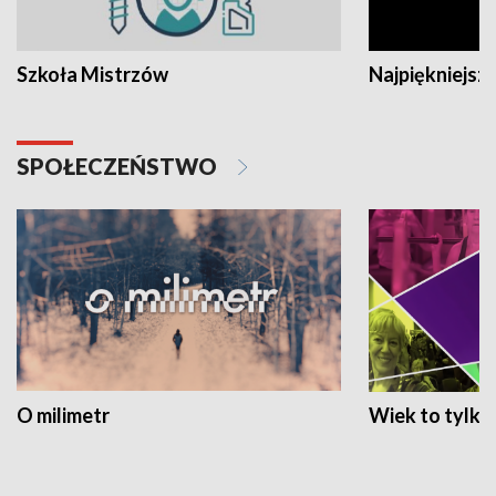
Szkoła Mistrzów
Najpiękniejsze
SPOŁECZEŃSTWO
O milimetr
Wiek to tylko 