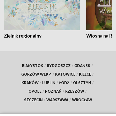
Zielnik regionalny
Wiosna na RO
BIAŁYSTOK
/
BYDGOSZCZ
/
GDAŃSK
/
GORZÓW WLKP.
/
KATOWICE
/
KIELCE
/
KRAKÓW
/
LUBLIN
/
ŁÓDŹ
/
OLSZTYN
/
OPOLE
/
POZNAŃ
/
RZESZÓW
/
SZCZECIN
/
WARSZAWA
/
WROCŁAW