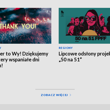
Y
REGIONY
er to Wy! Dziękujemy
Lipcowe odsłony proje
tery wspaniałe dni
„50 na 51”
m!
ZOBACZ WIĘCEJ