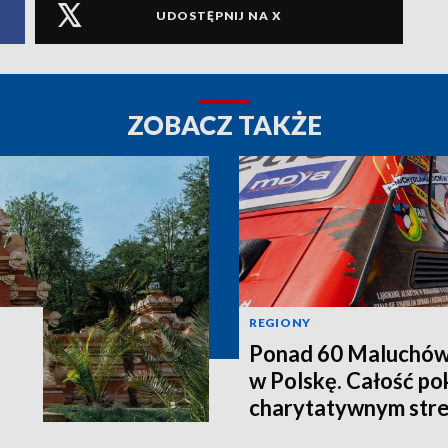
UDOSTĘPNIJ NA X
ZOBACZ TAKŻE
REGIONY
Ponad 60 Maluchów 
w Polskę. Całość po
charytatywnym str