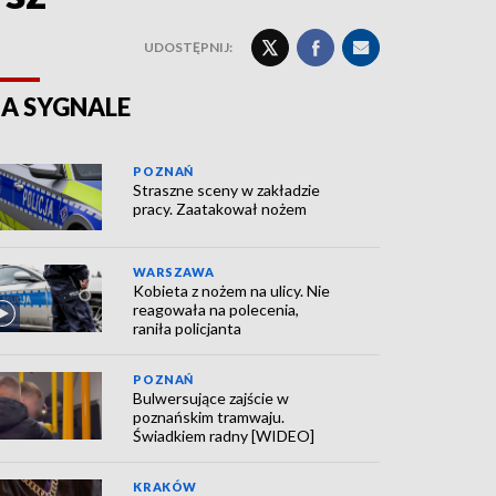
UDOSTĘPNIJ:
A SYGNALE
POZNAŃ
Straszne sceny w zakładzie
pracy. Zaatakował nożem
WARSZAWA
Kobieta z nożem na ulicy. Nie
reagowała na polecenia,
raniła policjanta
POZNAŃ
Bulwersujące zajście w
poznańskim tramwaju.
Świadkiem radny [WIDEO]
KRAKÓW