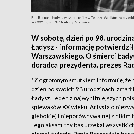
Bas Bernard Ładysz w czasie próby w Teatrze Wielkim , w przedd
w 2002 r. (fot. PAP Andrzej Rybczyński)
W sobotę, dzień po 98. urodzin
Ładysz - informację potwierdz
Warszawskiego. O śmierci Łady
doradca prezydenta, prezes Rad
"Z ogromnym smutkiem informuję, że d
dzień po swoich 98 urodzinach, zmarł
Ładysz. Jeden z najwybitniejszych pol
śpiewaków XX wieku. Artysta o niezwy
głębokiej i nieporównywalnej z nikim 
Jego aksamitny bas urzekał wszystkic
niemal świecie. Panie Bernardzie będ