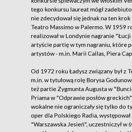
konkursie śpiewaczym we włoskim Ver
tego konkursu laureat mógł zadebiuto
nie zdecydował się jednak na ten krok
Teatro Massimo w Palermo. W 1959 rok
realizował w Londynie nagranie "Łucj
artyście partię w tym nagraniu, które 
artystów - m.in. Marii Callas, Piera Ca
Od 1972 roku Ładysz związany był z T
m.in. w tytułową rolę Borysa Goduno
też partie Zygmunta Augusta w "Bunc
Priama w "Odprawie posłów greckich"
wokalne nie ograniczały się tylko do t
oper dla Polskiego Radia, występował
"Warszawska Jesień", uczestniczył w