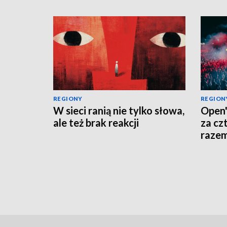
REGIONY
REGION
W sieci ranią nie tylko słowa,
Open'
ale też brak reakcji
za cz
raze