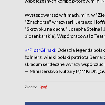
współczesnych kompozytorów, m.in. K
Występował też w filmach, m.in. w "Zi
"Znachorze" w reżyserii Jerzego Hoffa
"Skrzypku na dachu" Josepha Steina i 
piosenkarskiej. Współpracował z Teat
.
@PiotrGlinski
: Odeszła legenda polsk
żołnierz, wielki polski patriota Berna
składam serdeczne wyrazy współczuci
— Ministerstwo Kultury (@MKiDN_G
Źródło: