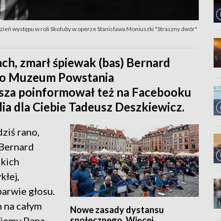
zień występu w roli Skołuby w operze Stanisława Moniuszki "Straszny dwór"
ach, zmarł śpiewak (bas) Bernard
iło Muzeum Powstania
sza poinformował też na Facebooku
ia dla Ciebie Tadeusz Deszkiewicz.
ziś rano,
 Bernard
skich
kłej,
barwie głosu.
h na całym
Nowe zasady dystansu
społecznego. Więcej
ziemy Pana