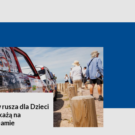
rusza dla Dzieci
każą na
eamie