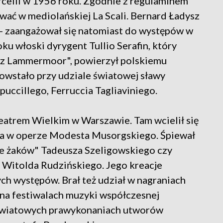
celli w 1956 roku. Zgodnie z regulaminem
wać w mediolańskiej La Scali. Bernard Ładysz
 - zaangażował się natomiast do występów w
u włoski dyrygent Tullio Serafin, który
i z Lammermoor", powierzył polskiemu
powstało przy udziale światowej sławy
ppuccillego, Ferruccia Tagliaviniego.
eatrem Wielkim w Warszawie. Tam wcielił się
wa w operze Modesta Musorgskiego. Śpiewał
ie żaków" Tadeusza Szeligowskiego czy
 Witolda Rudzińskiego. Jego kreacje
ych występów. Brał też udział w nagraniach
 na festiwalach muzyki współczesnej
 światowych prawykonaniach utworów