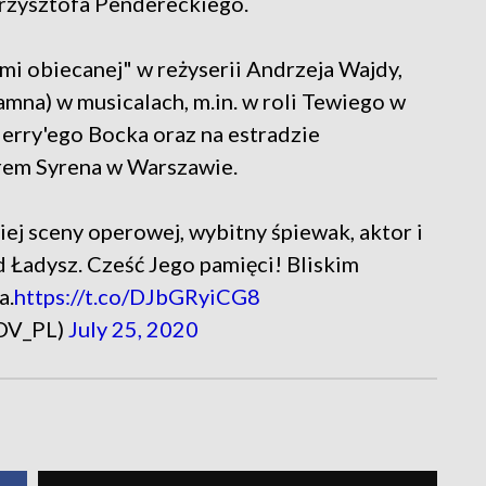
rzysztofa Pendereckiego.
emi obiecanej" w reżyserii Andrzeja Wajdy,
mna) w musicalach, m.in. w roli Tewiego w
Jerry'ego Bocka oraz na estradzie
rem Syrena w Warszawie.
iej sceny operowej, wybitny śpiewak, aktor i
rd Ładysz. Cześć Jego pamięci! Bliskim
a.
https://t.co/DJbGRyiCG8
OV_PL)
July 25, 2020