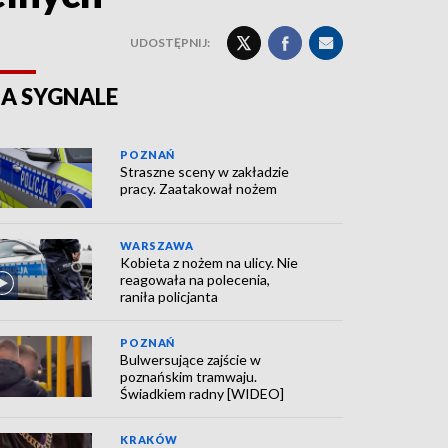
UDOSTĘPNIJ:
A SYGNALE
POZNAŃ
Straszne sceny w zakładzie
pracy. Zaatakował nożem
WARSZAWA
Kobieta z nożem na ulicy. Nie
reagowała na polecenia,
raniła policjanta
POZNAŃ
Bulwersujące zajście w
poznańskim tramwaju.
Świadkiem radny [WIDEO]
KRAKÓW