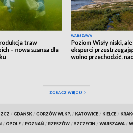
WARSZAWA
rodukcja traw
Poziom Wisły niski, ale
ich – nowa szansa dla
eksperci przestrzegają:
ku
wolno przechodzić, nad
jest groźna
ZOBACZ WIĘCEJ
SZCZ
/
GDAŃSK
/
GORZÓW WLKP.
/
KATOWICE
/
KIELCE
/
KRA
N
/
OPOLE
/
POZNAŃ
/
RZESZÓW
/
SZCZECIN
/
WARSZAWA
/
W