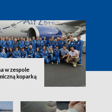
a w zespole
miczną koparką