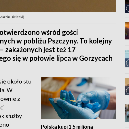
Marcin Bielecki)
otwierdzono wśród gości
nych w pobliżu Pszczyny. To kolejny
– zakażonych jest też 17
go się w połowie lipca w Gorzycach
ię około stu
da. W
łównie z
ci
ek służby
zono
Polska kupi 1,5 miliona