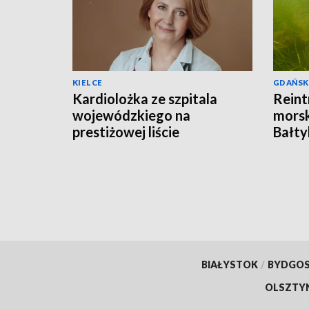
KIELCE
GDAŃSK
Kardiolożka ze szpitala
Reint
wojewódzkiego na
morsk
prestiżowej liście
Bałty
stanfordzkiej
BIAŁYSTOK
/
BYDGO
OLSZTY