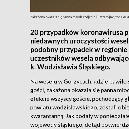
Zakażona okazała się panna młoda (zdjęcie ilustracyjne, fot. PAP/
20 przypadków koronawirusa p
niedawnych uroczystości wesel
podobny przypadek w regionie 
uczestników wesela odbywające
k. Wodzisławia Śląskiego.
Na weselu w Gorzycach, gdzie bawiło s
gości, zakażona okazała się panna mło
efekcie wszyscy goście, pochodzący g
powiatu wodzisławskiego, zostali obję
kwarantanną. Jak podały w poniedział
wojewody śląskiego, dotąd potwierd