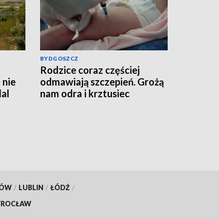
BYDGOSZCZ
Rodzice coraz częściej
 nie
odmawiają szczepień. Grożą
al
nam odra i krztusiec
KÓW
/
LUBLIN
/
ŁÓDŹ
/
ROCŁAW