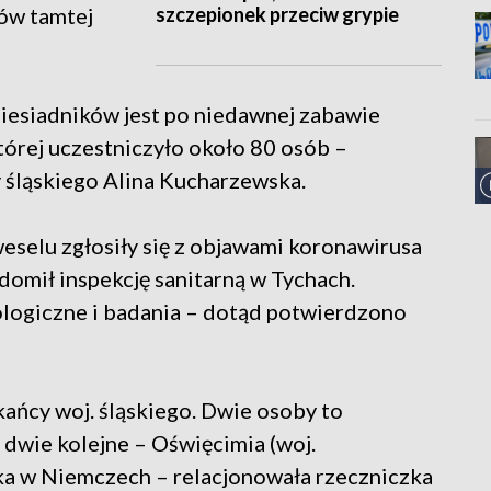
szczepionek przeciw grypie
ów tamtej
biesiadników jest po niedawnej zabawie
tórej uczestniczyło około 80 osób –
śląskiego Alina Kucharzewska.
selu zgłosiły się z objawami koronawirusa
omił inspekcję sanitarną w Tychach.
logiczne i badania – dotąd potwierdzono
kańcy woj. śląskiego. Dwie osoby to
 dwie kolejne – Oświęcimia (woj.
ka w Niemczech – relacjonowała rzeczniczka