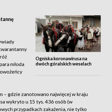
ntannę
ywiady
 kwarantanny
róż
Ogniska koronawirusa na
dwóch góralskich weselach
 para młoda
 nowożeńcy
m – gdzie zanotowano najwięcej w kraju
sa wykryto u 15 tys. 436 osób (w
wych przypadkach zakażenia, nie tylko