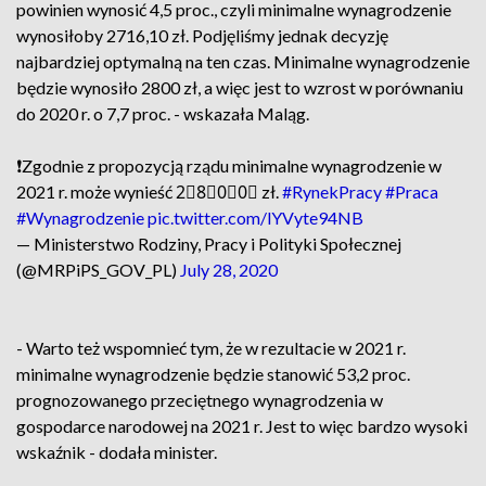
powinien wynosić 4,5 proc., czyli minimalne wynagrodzenie
wynosiłoby 2716,10 zł. Podjęliśmy jednak decyzję
najbardziej optymalną na ten czas. Minimalne wynagrodzenie
będzie wynosiło 2800 zł, a więc jest to wzrost w porównaniu
do 2020 r. o 7,7 proc. - wskazała Maląg.
❗️Zgodnie z propozycją rządu minimalne wynagrodzenie w
2021 r. może wynieść 2⃣8⃣0⃣0⃣ zł.
#RynekPracy
#Praca
#Wynagrodzenie
pic.twitter.com/lYVyte94NB
— Ministerstwo Rodziny, Pracy i Polityki Społecznej
(@MRPiPS_GOV_PL)
July 28, 2020
- Warto też wspomnieć tym, że w rezultacie w 2021 r.
minimalne wynagrodzenie będzie stanowić 53,2 proc.
prognozowanego przeciętnego wynagrodzenia w
gospodarce narodowej na 2021 r. Jest to więc bardzo wysoki
wskaźnik - dodała minister.