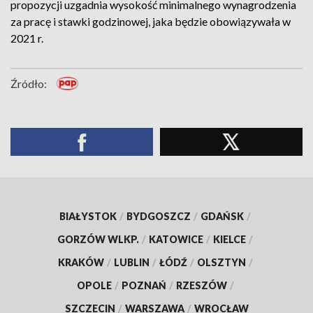
propozycji uzgadnia wysokość minimalnego wynagrodzenia
za pracę i stawki godzinowej, jaka będzie obowiązywała w
2021 r.
Źródło:
BIAŁYSTOK
/
BYDGOSZCZ
/
GDAŃSK
/
GORZÓW WLKP.
/
KATOWICE
/
KIELCE
/
KRAKÓW
/
LUBLIN
/
ŁÓDŹ
/
OLSZTYN
/
OPOLE
/
POZNAŃ
/
RZESZÓW
/
SZCZECIN
/
WARSZAWA
/
WROCŁAW