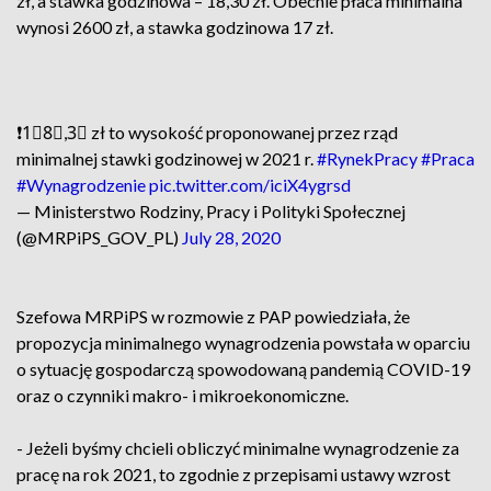
zł, a stawka godzinowa – 18,30 zł. Obecnie płaca minimalna
wynosi 2600 zł, a stawka godzinowa 17 zł.
❗️1⃣8⃣,3⃣ zł to wysokość proponowanej przez rząd
minimalnej stawki godzinowej w 2021 r.
#RynekPracy
#Praca
#Wynagrodzenie
pic.twitter.com/iciX4ygrsd
— Ministerstwo Rodziny, Pracy i Polityki Społecznej
(@MRPiPS_GOV_PL)
July 28, 2020
Szefowa MRPiPS w rozmowie z PAP powiedziała, że
propozycja minimalnego wynagrodzenia powstała w oparciu
o sytuację gospodarczą spowodowaną pandemią COVID-19
oraz o czynniki makro- i mikroekonomiczne.
- Jeżeli byśmy chcieli obliczyć minimalne wynagrodzenie za
pracę na rok 2021, to zgodnie z przepisami ustawy wzrost