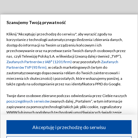
Szanujemy Twoją prywatność
Dołącz do nas:
Kliknij "Akceptuję i przechodzę do serwisu", aby wyrazić zgody na
korzystanie z technologii automatycznego śledzenia i zbierania danych,
TVP
dostęp do informacji na Twoim urządzeniu końcowym i ich
Abonament TVP
przechowywanie oraz na przetwarzanie Twoich danych osobowych przez
Regulamin TVP
nas, czyli Telewizję Polską S.A. w likwidacji (zwaną dalej również „TVP”),
Emisja w TVP
Zaufanych Partnerów z IAB* (1201 firm)
Polityka prywatności
oraz pozostałych
Zaufanych
Partnerów TVP (93 firm)
, w celach marketingowych (w tym do
Centrum informacji TVP
Moje zgody
zautomatyzowanego dopasowania reklam do Twoich zainteresowań i
mierzenia ich skuteczności) i pozostałych, które wskazujemy poniżej, a
Naziemna Telewizja Cyfrowa
Pomoc
także zgody na udostępnianie przez nas identyfikatora PPID do Google.
Sklep TVP
Biuro reklamy
Twoje dane osobowe zbierane podczas odwiedzania przez Ciebie naszych
Rada Programowa
poszczególnych serwisów
zwanych dalej „Portalem”, w tym informacje
Kontakt
zapisywane za pomocą technologii takich jak: pliki cookie, sygnalizatory
System NOS
WWW lub innych podobnych technologii umożliwiających świadczenie
dopasowanych i bezpiecznych usług, personalizację treści oraz reklam,
Informacje o nadawcy
Kanały
udostępnianie funkcji mediów społecznościowych oraz analizowanie
Akceptuję i przechodzę do serwisu
ruchu w Internecie.
Program dla prasy
©2026 Telewizja Polska S.A. w likwidacji