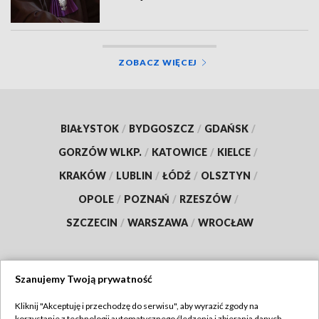
ZOBACZ WIĘCEJ
BIAŁYSTOK
/
BYDGOSZCZ
/
GDAŃSK
/
GORZÓW WLKP.
/
KATOWICE
/
KIELCE
/
KRAKÓW
/
LUBLIN
/
ŁÓDŹ
/
OLSZTYN
/
OPOLE
/
POZNAŃ
/
RZESZÓW
/
SZCZECIN
/
WARSZAWA
/
WROCŁAW
Szanujemy Twoją prywatność
Dołącz do nas:
Kliknij "Akceptuję i przechodzę do serwisu", aby wyrazić zgody na
korzystanie z technologii automatycznego śledzenia i zbierania danych,