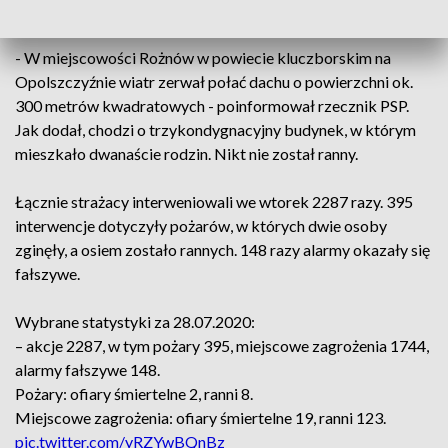
gdzie strażacy interweniowali 159 razy.
- W miejscowości Rożnów w powiecie kluczborskim na
Opolszczyźnie wiatr zerwał połać dachu o powierzchni ok.
300 metrów kwadratowych - poinformował rzecznik PSP.
Jak dodał, chodzi o trzykondygnacyjny budynek, w którym
mieszkało dwanaście rodzin. Nikt nie został ranny.
Łącznie strażacy interweniowali we wtorek 2287 razy. 395
interwencje dotyczyły pożarów, w których dwie osoby
zginęły, a osiem zostało rannych. 148 razy alarmy okazały się
fałszywe.
Wybrane statystyki za 28.07.2020:
– akcje 2287, w tym pożary 395, miejscowe zagrożenia 1744,
alarmy fałszywe 148.
Pożary: ofiary śmiertelne 2, ranni 8.
Miejscowe zagrożenia: ofiary śmiertelne 19, ranni 123.
pic.twitter.com/yRZYwBQnBz