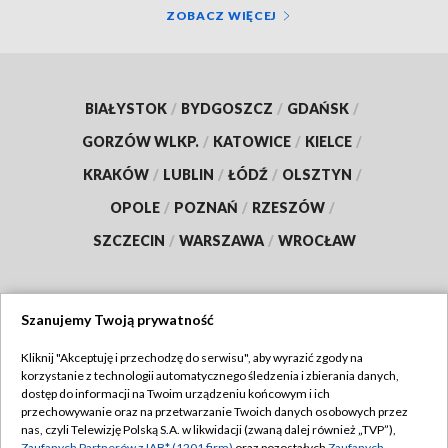
ZOBACZ WIĘCEJ
BIAŁYSTOK
/
BYDGOSZCZ
/
GDAŃSK
/
GORZÓW WLKP.
/
KATOWICE
/
KIELCE
/
KRAKÓW
/
LUBLIN
/
ŁÓDŹ
/
OLSZTYN
/
OPOLE
/
POZNAŃ
/
RZESZÓW
/
SZCZECIN
/
WARSZAWA
/
WROCŁAW
Szanujemy Twoją prywatność
Dołącz do nas:
Kliknij "Akceptuję i przechodzę do serwisu", aby wyrazić zgody na
korzystanie z technologii automatycznego śledzenia i zbierania danych,
TVP
dostęp do informacji na Twoim urządzeniu końcowym i ich
Abonament TVP
przechowywanie oraz na przetwarzanie Twoich danych osobowych przez
Regulamin TVP
nas, czyli Telewizję Polską S.A. w likwidacji (zwaną dalej również „TVP”),
Emisja w TVP
Zaufanych Partnerów z IAB* (1201 firm)
oraz pozostałych
Zaufanych