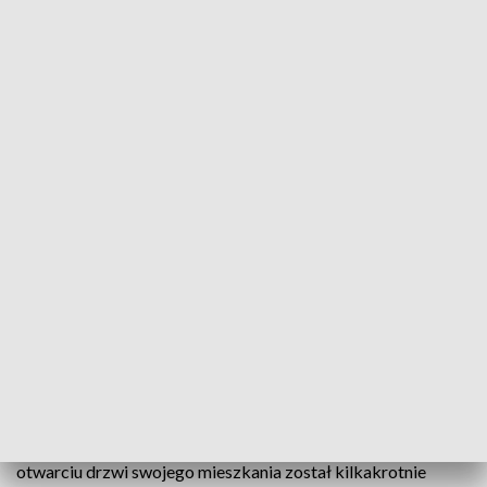
Podejrzany został już doprowadzony do zakładu karnego (fot. policja.pl)
Raciborscy kryminalni zatrzymali 63-letniego
mieszkańca Krakowa, który dokonał rozboju. Użył
wobec pokrzywdzonego paralizatora oraz groził
mu nożem, po czym skradł z mieszkania 2 tys. zł
oraz telefon komórkowy. Grozi mu kara
pozbawienia wolności na czas nie krótszy niż 3 lata.
Do zdarzenia doszło 13 lipca w godzinach popołudniowych.
Jak ustalili śledczy, 60-letni mieszkaniec Raciborza po
otwarciu drzwi swojego mieszkania został kilkakrotnie