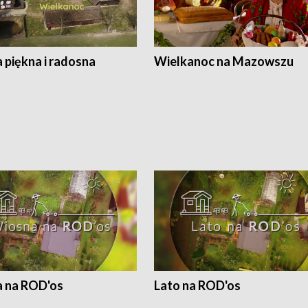
 piękna i radosna
Wielkanoc na Mazowszu
 na ROD'os
Lato na ROD'os