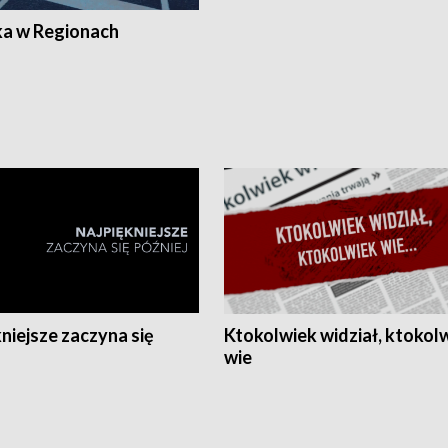
ka w Regionach
niejsze zaczyna się
Ktokolwiek widział, ktokol
wie