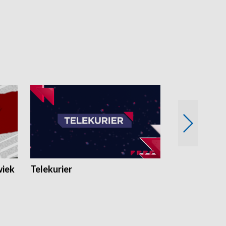
wiek
Telekurier
Kryminalna 