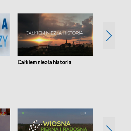
Całkiem niezła historia
Sanatoria