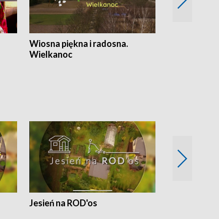
Wiosna piękna i radosna.
Gwiazdy od 
Wielkanoc
gwiazdki
Jesień na ROD'os
Dlaczego kr