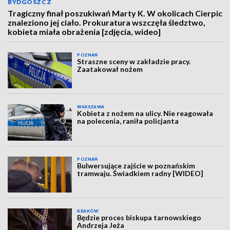
BYDGOSZCZ
Tragiczny finał poszukiwań Marty K. W okolicach Cierpic
znaleziono jej ciało. Prokuratura wszczęła śledztwo,
kobieta miała obrażenia [zdjęcia, wideo]
POZNAŃ
Straszne sceny w zakładzie pracy.
Zaatakował nożem
WARSZAWA
Kobieta z nożem na ulicy. Nie reagowała
na polecenia, raniła policjanta
POZNAŃ
Bulwersujące zajście w poznańskim
tramwaju. Świadkiem radny [WIDEO]
KRAKÓW
Będzie proces biskupa tarnowskiego
Andrzeja Jeża