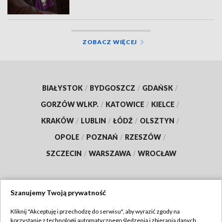
ZOBACZ WIĘCEJ
BIAŁYSTOK
/
BYDGOSZCZ
/
GDAŃSK
/
GORZÓW WLKP.
/
KATOWICE
/
KIELCE
/
KRAKÓW
/
LUBLIN
/
ŁÓDŹ
/
OLSZTYN
/
OPOLE
/
POZNAŃ
/
RZESZÓW
/
SZCZECIN
/
WARSZAWA
/
WROCŁAW
Szanujemy Twoją prywatność
Dołącz do nas:
Kliknij "Akceptuję i przechodzę do serwisu", aby wyrazić zgody na
korzystanie z technologii automatycznego śledzenia i zbierania danych,