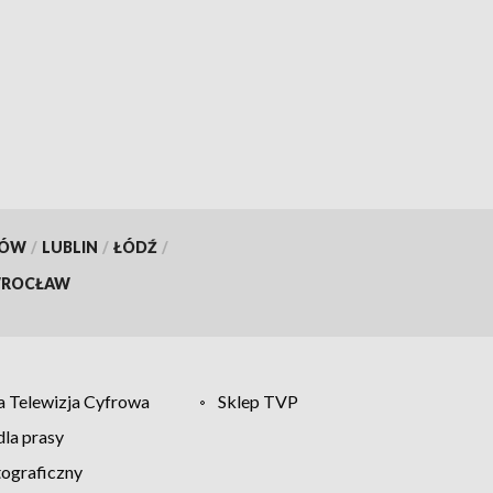
KÓW
/
LUBLIN
/
ŁÓDŹ
/
ROCŁAW
 Telewizja Cyfrowa
Sklep TVP
la prasy
tograficzny