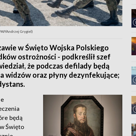
 PAP/Andrzej Grygiel)
szawie w Święto Wojska Polskiego
ów ostrożności - podkreślił szef
edział, że podczas defilady będą
a widzów oraz płyny dezynfekujące;
dystans.
ie
eczenia
óre będą
 w Święto
cznie