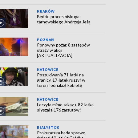
KRAKÓW
Będzie proces biskupa
tarnowskiego Andrzeja Jeża
POZNAŃ
Ponowny pożar. 8 zastępów
straży w akcji
[AKTUALIZACJA]
KATOWICE
Poszukiwania 71-latki na
granicy. 17-latek ruszył w
teren i odnalazł kobietę
KATOWICE
Leczyła mimo zakazu. 82-latka
słyszała 176 zarzutów!
BIAŁYSTOK
Prokuratura bada sprawę
śmierci 10-latki z Gródka