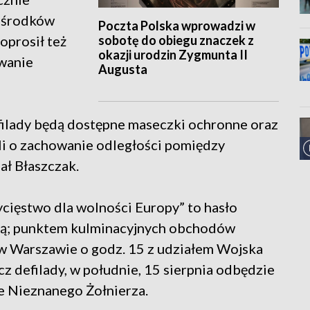
m środków
Poczta Polska wprowadzi w
sobotę do obiegu znaczek z
oprosił też
okazji urodzin Zygmunta II
ywanie
Augusta
filady będą dostępne maseczki ochronne oraz
ili o zachowanie odległości pomiędzy
ał Błaszczak.
cięstwo dla wolności Europy” to hasło
łą; punktem kulminacyjnych obchodów
 w Warszawie o godz. 15 z udziałem Wojska
z defilady, w południe, 15 sierpnia odbędzie
ie Nieznanego Żołnierza.