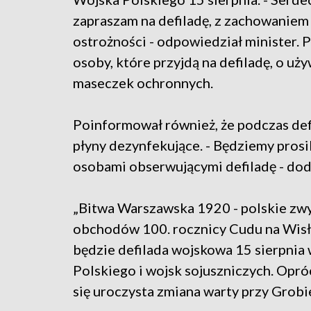
zapraszam na defiladę, z zachowanie
ostrożności - odpowiedział minister. P
osoby, które przyjdą na defiladę, o uż
maseczek ochronnych.
Poinformował również, że podczas de
płyny dezynfekujące. - Będziemy pros
osobami obserwującymi defiladę - dod
„Bitwa Warszawska 1920 - polskie zwy
obchodów 100. rocznicy Cudu na Wis
będzie defilada wojskowa 15 sierpnia
Polskiego i wojsk sojuszniczych. Opróc
się uroczysta zmiana warty przy Grob