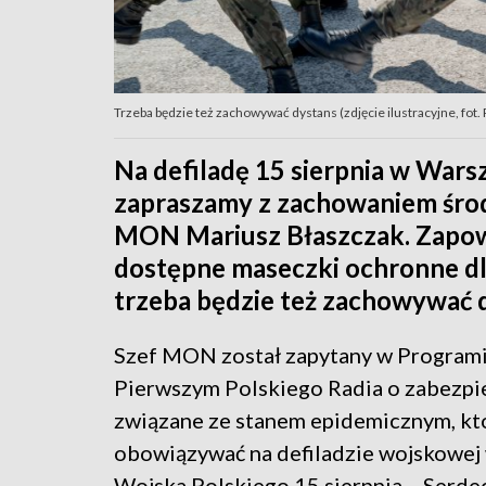
Trzeba będzie też zachowywać dystans (zdjęcie ilustracyjne, fot.
Na defiladę 15 sierpnia w War
zapraszamy z zachowaniem środk
MON Mariusz Błaszczak. Zapowi
dostępne maseczki ochronne dl
trzeba będzie też zachowywać 
Szef MON został zapytany w Program
Pierwszym Polskiego Radia o zabezpi
związane ze stanem epidemicznym, kt
obowiązywać na defiladzie wojskowej
Wojska Polskiego 15 sierpnia. - Serde