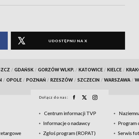
UDOSTĘPNIJ NA X
SZCZ
/
GDAŃSK
/
GORZÓW WLKP.
/
KATOWICE
/
KIELCE
/
KRA
N
/
OPOLE
/
POZNAŃ
/
RZESZÓW
/
SZCZECIN
/
WARSZAWA
/
W
Dołącz do nas:
Centrum informacji TVP
Naziemna
Informacje o nadawcy
Program d
zetargowe
Zgłoś program (ROPAT)
Serwis fo