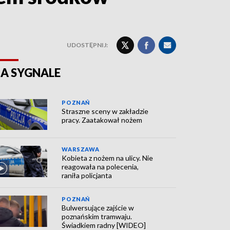
UDOSTĘPNIJ:
A SYGNALE
POZNAŃ
Straszne sceny w zakładzie
pracy. Zaatakował nożem
WARSZAWA
Kobieta z nożem na ulicy. Nie
reagowała na polecenia,
raniła policjanta
POZNAŃ
Bulwersujące zajście w
poznańskim tramwaju.
Świadkiem radny [WIDEO]